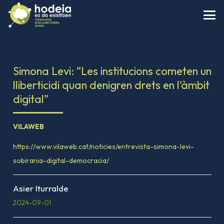
Simona Levi: “Les institucions cometen un
lliberticidi quan denigren drets en l’àmbit
digital”
VILAWEB
https://www.vilaweb.cat/noticies/entrevista-simona-levi-
sobirania-digital-democracia/
Asier Iturralde
2024-09-01