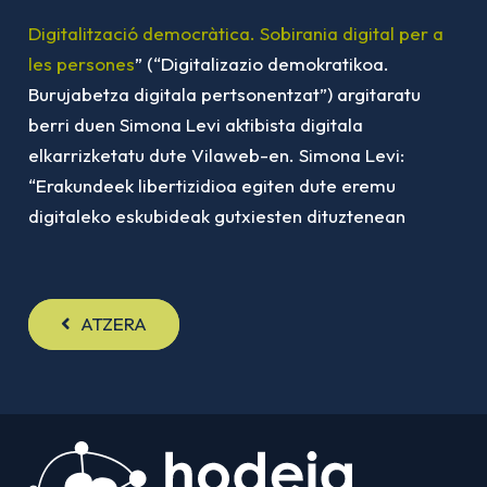
Digitalització democràtica. Sobirania digital per a
les persones
” (“Digitalizazio demokratikoa.
Burujabetza digitala pertsonentzat”) argitaratu
berri duen Simona Levi aktibista digitala
elkarrizketatu dute Vilaweb-en. Simona Levi:
“Erakundeek libertizidioa egiten dute eremu
digitaleko eskubideak gutxiesten dituztenean
ATZERA