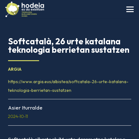
Softcatalà, 26 urte katalana
teknologia berrietan sustatzen
ARGIA
https://www.argia.eus/albistea/softcatala-26-urte-katalana-
teknologia-berrietan-sustatzen
Asier Iturralde
2024-10-11