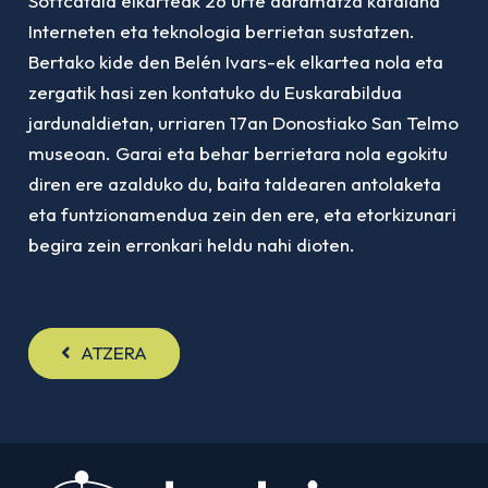
Softcatalà elkarteak 26 urte daramatza katalana
Interneten eta teknologia berrietan sustatzen.
Bertako kide den Belén Ivars-ek elkartea nola eta
zergatik hasi zen kontatuko du Euskarabildua
jardunaldietan, urriaren 17an Donostiako San Telmo
museoan. Garai eta behar berrietara nola egokitu
diren ere azalduko du, baita taldearen antolaketa
eta funtzionamendua zein den ere, eta etorkizunari
begira zein erronkari heldu nahi dioten.
ATZERA