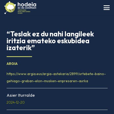
“Teslak ez du nahi langileek
iritzia emateko eskubidea
izaterik”
ARGIA
https://www.argia.eus/argia-astekaria/2899/urtebete-baino-
gehiago-greban-elon-musken-enpresaren-aurka
Asier Iturralde
2024-12-20