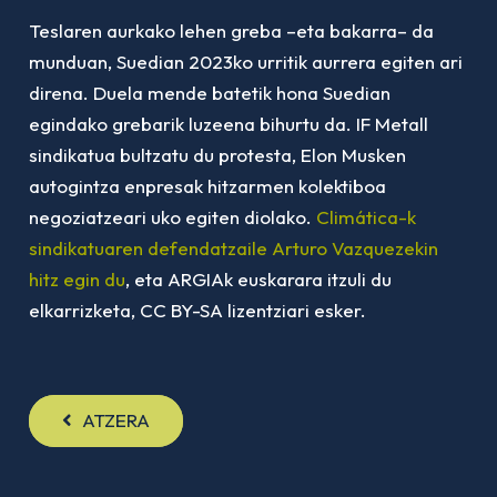
Teslaren aurkako lehen greba –eta bakarra– da
munduan, Suedian 2023ko urritik aurrera egiten ari
direna. Duela mende batetik hona Suedian
egindako grebarik luzeena bihurtu da. IF Metall
sindikatua bultzatu du protesta, Elon Musken
autogintza enpresak hitzarmen kolektiboa
negoziatzeari uko egiten diolako.
Climática-k
sindikatuaren defendatzaile Arturo Vazquezekin
hitz egin du
, eta ARGIAk euskarara itzuli du
elkarrizketa, CC BY-SA lizentziari esker.
ATZERA