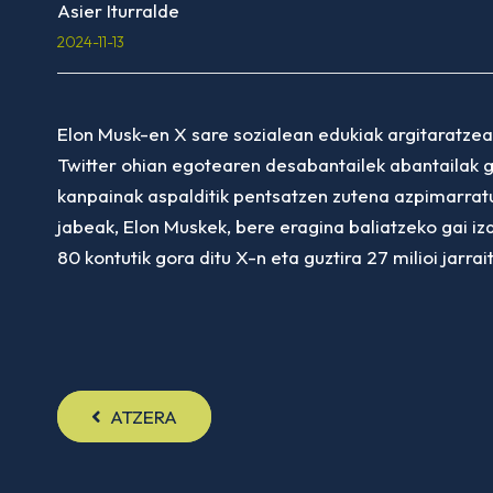
Asier Iturralde
2024-11-13
Elon Musk-en X sare sozialean edukiak argitaratzear
Twitter ohian egotearen desabantailek abantailak g
kanpainak aspalditik pentsatzen zutena azpimarratu
jabeak, Elon Muskek, bere eragina baliatzeko gai i
80 kontutik gora ditu X-n eta guztira 27 milioi jarrai
ATZERA