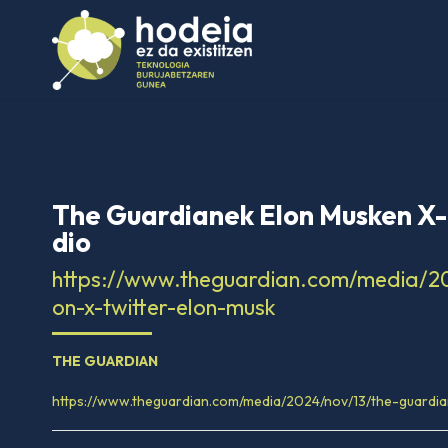
The Guardianek Elon Musken X-n
dio
https://www.theguardian.com/media/20
on-x-twitter-elon-musk
THE GUARDIAN
https://www.theguardian.com/media/2024/nov/13/the-guardi