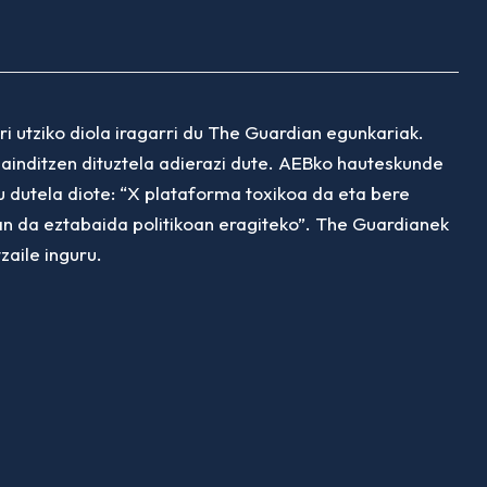
i utziko diola iragarri du
The Guardian
egunkariak.
ainditzen dituztela adierazi dute. AEBko hauteskunde
 dutela diote: “X plataforma toxikoa da eta bere
zan da eztabaida politikoan eragiteko”. The Guardianek
tzaile inguru.