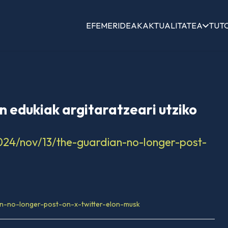
EFEMERIDEAK
AKTUALITATEA
TUT
 edukiak argitaratzeari utziko
24/nov/13/the-guardian-no-longer-post-
an-no-longer-post-on-x-twitter-elon-musk