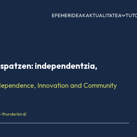
EFEMERIDEAK
AKTUALITATEA
TUT
ospatzen: independentzia,
ndependence, Innovation and Community
f-thunderbird/