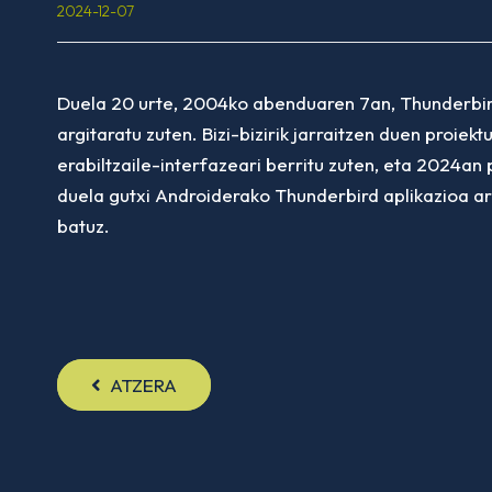
2024-12-07
Duela 20 urte, 2004ko abenduaren 7an, Thunderbird
argitaratu zuten. Bizi-bizirik jarraitzen duen proi
erabiltzaile-interfazeari berritu zuten, eta 2024an
duela gutxi Androiderako Thunderbird aplikazioa ar
batuz.
ATZERA