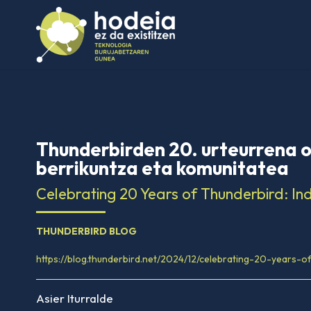
Thunderbirden 20. urteurrena 
berrikuntza eta komunitatea
Celebrating 20 Years of Thunderbird: I
THUNDERBIRD BLOG
https://blog.thunderbird.net/2024/12/celebrating-20-years-o
Asier Iturralde