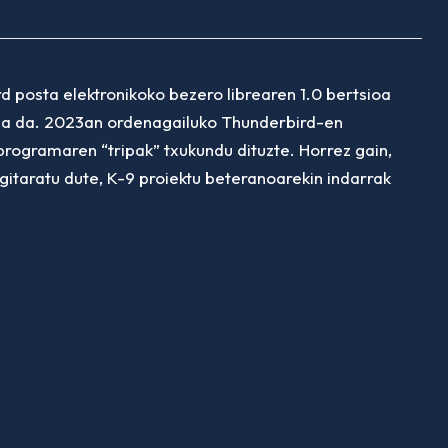
 posta elektronikoko bezero librearen 1.0 bertsioa
ektua da. 2023an ordenagailuko Thunderbird-en
 programaren “tripak” txukundu dituzte. Horrez gain,
gitaratu dute, K-9 proiektu beteranoarekin indarrak