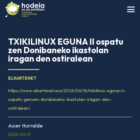
TXIKILINUX EGUNA II ospatu
zen Donibaneko ikastolan
iragan den ostiralean
ELKARTENET
https://www.elkartenet.eus/2024/06/16/txikilinux-eguna-ii-
ospatu-genuen-donibaneko-ikastolan-iragan-den-
ostiralean/
Asier Iturralde
2024-06-17