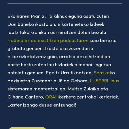
Ekainaren 14an 2. Txikilinux eguna osatu zuten
Donibaneko ikastolan. Elkarteneteko kideek
idatzitako kronikan aurreratzen duten bezala
Hodeia ez da existitzen podcastaren
saio berezia
grabatu genuen. Ikastolako zuzendaria
elkarrizketatzeaz gain, arratsaldeko hitzaldian
parte hartu zuten lau hizlariekin mahai-ingurua
antolatu genuen: Egoitz Urrutikoetxea,
Seaska
ko
Hezkuntza Zuzendaria; Iñigo Gebara,
LUBERRI linux
sistemaren mantentzailea; Muitze Zulaika eta
Oihane Cantero,
ORAI
ikerketa zentroko ikerlariak.
Laster izango duzue entzungai!