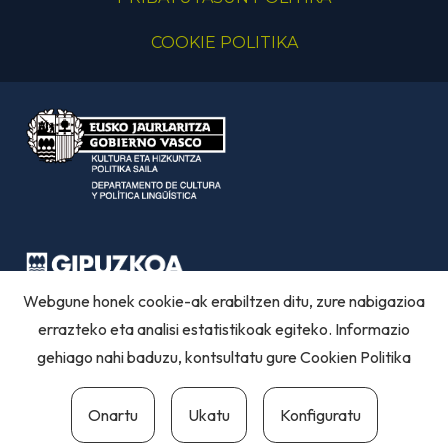
COOKIE POLITIKA
Webgune honek cookie-ak erabiltzen ditu, zure nabigazioa
errazteko eta analisi estatistikoak egiteko. Informazio
gehiago nahi baduzu, kontsultatu gure
Cookien Politika
Onartu
Ukatu
Konfiguratu