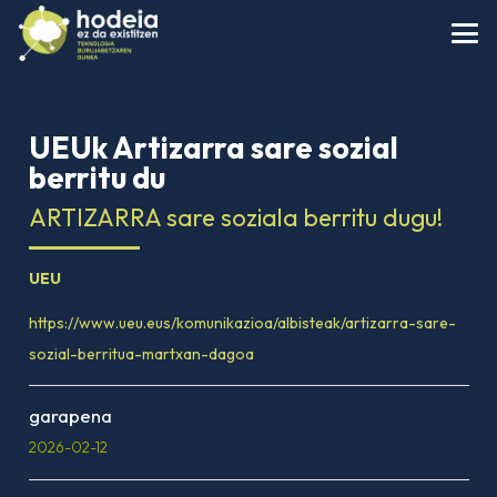
UEUk Artizarra sare sozial
berritu du
ARTIZARRA sare soziala berritu dugu!
UEU
https://www.ueu.eus/komunikazioa/albisteak/artizarra-sare-
sozial-berritua-martxan-dagoa
garapena
2026-02-12