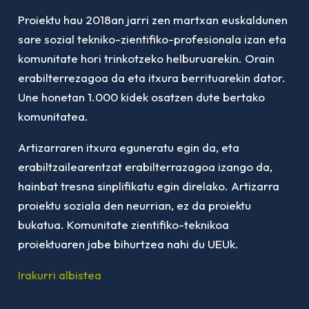
Proiektu hau 2018an jarri zen martxan euskaldunen
sare sozial tekniko-zientifiko-profesionala izan eta
komunitate hori trinkotzeko helburuarekin. Orain
erabilterrezagoa da eta itxura berrituarekin dator.
Une honetan 1.000 kidek osatzen dute bertako
komunitatea.
Artizarraren itxura eguneratu egin da, eta
erabiltzailearentzat erabilterrazagoa izango da,
hainbat tresna sinplifikatu egin direlako. Artizarra
proiektu soziala den neurrian, ez da proiektu
bukatua. Komunitate zientifiko-teknikoa
proiektuaren jabe bihurtzea nahi du UEUk.
Irakurri albistea