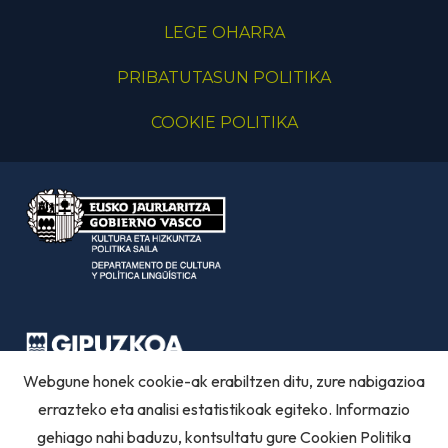
LEGE OHARRA
PRIBATUTASUN POLITIKA
COOKIE POLITIKA
Webgune honek cookie-ak erabiltzen ditu, zure nabigazioa
errazteko eta analisi estatistikoak egiteko. Informazio
gehiago nahi baduzu, kontsultatu gure
Cookien Politika