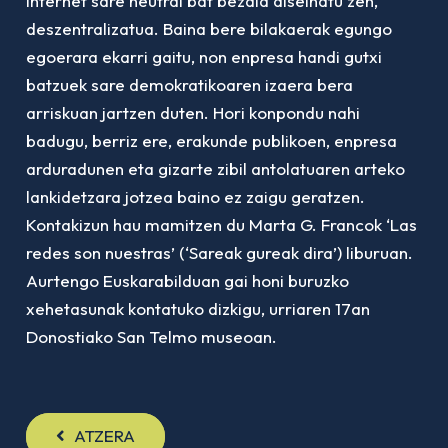
Internet sare neutral bat bezala diseinatu zen,
deszentralizatua. Baina bere bilakaerak egungo
egoerara ekarri gaitu, non enpresa handi gutxi
batzuek sare demokratikoaren izaera bera
arriskuan jartzen duten. Hori konpondu nahi
badugu, berriz ere, erakunde publikoen, enpresa
arduradunen eta gizarte zibil antolatuaren arteko
lankidetzara jotzea baino ez zaigu geratzen.
Kontakizun hau mamitzen du Marta G. Francok ‘Las
redes son nuestras’ (‘Sareak gureak dira’) liburuan.
Aurtengo Euskarabilduan gai honi buruzko
xehetasunak kontatuko dizkigu, urriaren 17an
Donostiako San Telmo museoan.
ATZERA