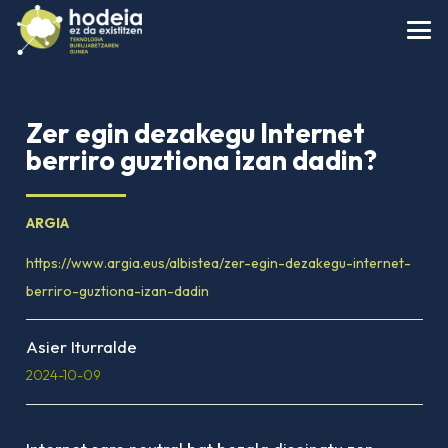
Zer egin dezakegu Internet
berriro guztiona izan dadin?
ARGIA
https://www.argia.eus/albistea/zer-egin-dezakegu-internet-
berriro-guztiona-izan-dadin
Asier Iturralde
2024-10-09