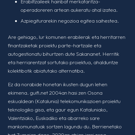
Erabiltzaileek hainbat merkataritza-
operadoreren artean aukeratu ahal izatea.
Azpiegiturarekin negozioa egitea saihestea.
Are gehiago, lur komunen erabilerak eta herritarren
finantzaketak proiektu parte-hartzaile eta
autogestionatu bihurtzen dute Sakananet. Herritik
eta herriarentzat sortutako proiektua, ahalduntze
kolektibotik abiatutako alternatiba.
Ez da norabide honetan ikusten dugun lehen
ekimena. guifi.net 2004an hasi zen Osona
eskualdean (Katalunia) telekomunikazioen proiektu
teknologiko gisa, eta gaur egun Kataluniako,
Valentziako, Euskadiko eta abarreko sare
mankomunatuak sortzen lagundu du. Berrienetako
bat Zumaian dago, 2020an abian jarri zena.