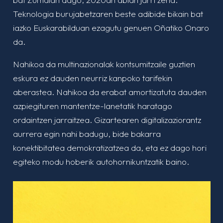
Teknologia burujabetzaren beste adibide bikain bat
iazko Euskarabilduan ezagutu genuen Oñatiko Onaro
da.
Nahikoa da multinazionalak kontsumitzaile guztien
eskura ez dauden neurriz kanpoko tarifekin
aberastea. Nahikoa da erabat amortizatuta dauden
azpiegituren mantentze-lanetatik haratago
ordaintzen jarraitzea. Gizartearen digitalizaziorantz
aurrera egin nahi badugu, bide bakarra
konektibitatea demokratizatzea da, eta ez dago hori
egiteko modu hoberik autohornikuntzatik baino.