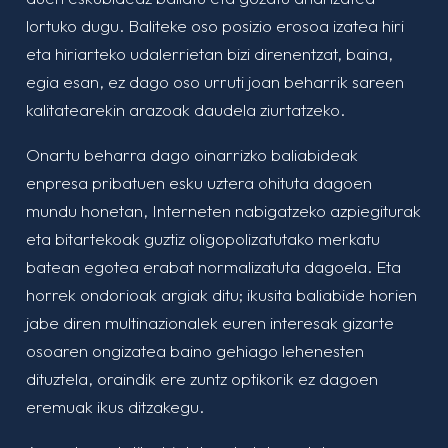
lortuko dugu. Baliteke oso posizio erosoa izatea hiri
eta hiriarteko udalerrietan bizi direnentzat, baina,
egia esan, ez dago oso urruti joan beharrik sareen
kalitatearekin arazoak daudela ziurtatzeko.
Onartu beharra dago oinarrizko baliabideak
enpresa pribatuen esku uztera ohituta dagoen
mundu honetan, Interneten nabigatzeko azpiegiturak
eta bitartekoak guztiz oligopolizatutako merkatu
batean egotea erabat normalizatuta dagoela. Eta
horrek ondorioak argiak ditu; ikusita baliabide horien
jabe diren multinazionalek euren interesak gizarte
osoaren ongizatea baino gehiago lehenesten
dituztela, oraindik ere zuntz optikorik ez dagoen
eremuak ikus ditzakegu.