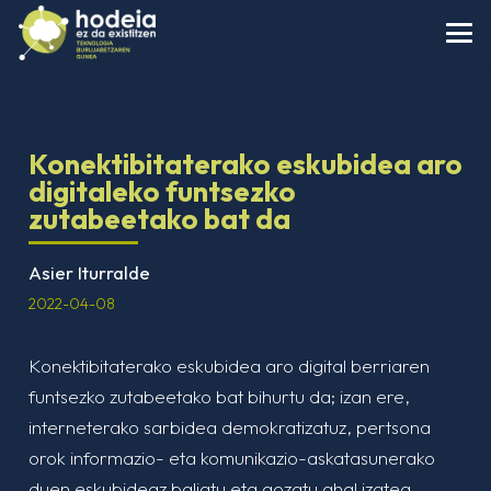
Konektibitaterako eskubidea aro
digitaleko funtsezko
zutabeetako bat da
Asier Iturralde
2022-04-08
Konektibitaterako eskubidea aro digital berriaren
funtsezko zutabeetako bat bihurtu da; izan ere,
interneterako sarbidea demokratizatuz, pertsona
orok informazio- eta komunikazio-askatasunerako
duen eskubideaz baliatu eta gozatu ahal izatea