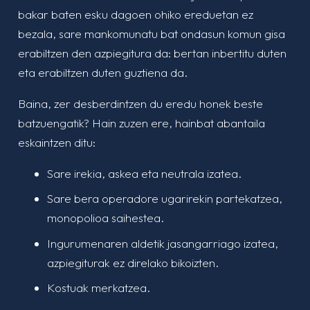
bakar baten esku dagoen ohiko ereduetan ez
bezala, sare mankomunatu bat ondasun komun gisa
erabiltzen den azpiegitura da: bertan inbertitu duten
eta erabiltzen duten guztiena da.
Baina, zer desberdintzen du eredu honek beste
batzuengatik? Hain zuzen ere, hainbat abantaila
eskaintzen ditu:
Sare irekia, askea eta neutrala izatea.
Sare bera operadore ugarirekin partekatzea,
monopolioa saihestea.
Ingurumenaren aldetik jasangarriago izatea,
azpiegiturak ez direlako bikoizten.
Kostuak merkatzea.