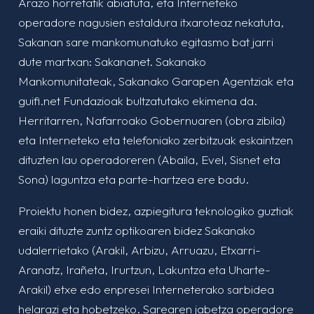
Arazo horretatik abiatuta, eta Interneteko
operadore nagusien estaldura itxaroteaz nekatuta,
Sakanan sare mankomunatuko egitasmo bat jarri
dute martxan: Sakananet. Sakanako
Mankomunitateak, Sakanako Garapen Agentziak eta
guifi.net Fundazioak bultzatutako ekimena da.
Herritarren, Nafarroako Gobernuaren (obra zibila)
eta Interneteko eta telefoniako zerbitzuak eskaintzen
dituzten lau operadoreren (Abaila, Evel, Sisnet eta
Sona) laguntza eta parte-hartzea ere badu.
Proiektu honen bidez, azpiegitura teknologiko guztiak
eraiki dituzte zuntz optikoaren bidez Sakanako
udalerrietako (Arakil, Arbizu, Arruazu, Etxarri-
Aranatz, Irañeta, Irurtzun, Lakuntza eta Uharte-
Arakil) etxe edo enpresei Interneterako sarbidea
helarazi eta hobetzeko. Sarearen jabetza operadore