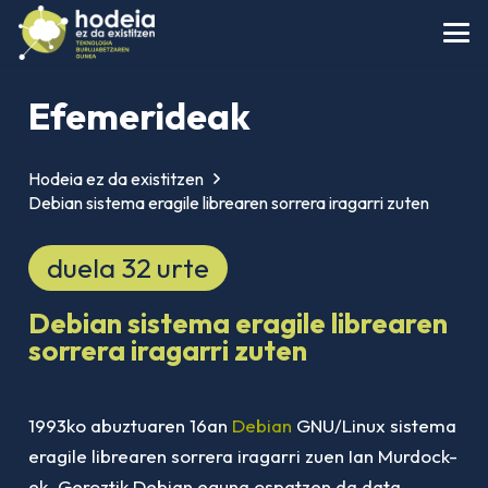
Efemerideak
Hodeia ez da existitzen
Debian sistema eragile librearen sorrera iragarri zuten
duela 32 urte
Debian sistema eragile librearen
sorrera iragarri zuten
1993ko abuztuaren 16an
Debian
GNU/Linux sistema
eragile librearen sorrera iragarri zuen Ian Murdock-
ek. Geroztik Debian eguna ospatzen da data