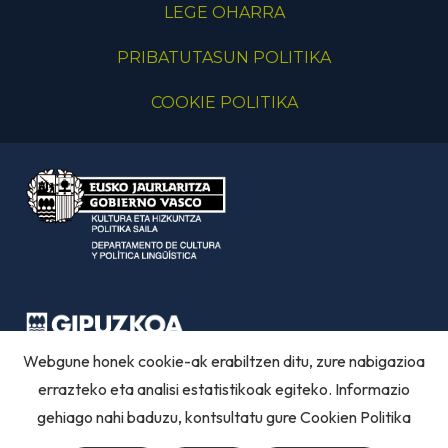
LEGE OHARRA
PRIBATUTASUN POLITIKA
COOKIE POLITIKA
Webgune honek cookie-ak erabiltzen ditu, zure nabigazioa
errazteko eta analisi estatistikoak egiteko. Informazio
gehiago nahi baduzu, kontsultatu gure
Cookien Politika