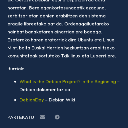
horretan. Bere egonkortasunagatik ezaguna,
zerbitzarietan gehien erabiltzen den sistema
eragile libreetako bat da. Ordenagailuetarako
hainbat banaketaren oinarrian ere badago.
Esaterako haren eratorriak dira Ubuntu eta Linux
Mint, baita Euskal Herrian hezkuntzan erabiltzeko
komunitateak sortutako Txikilinux eta Luberri ere.
Iturriak:
What is the Debian Project? In the Beginning
–
Debian dokumentazioa
DebianDay
– Debian Wiki
PARTEKATU