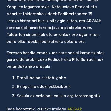
Koop-en laguntzarekin. Kataluniako Fedicat eta
Anartist taldeetako kideek Fedibertsoaren 15
urteko historiari buruz hitz egin zuten, eta ARGIAk
sare sozial libreetarako jauzia azalduko zuen.
Talde-lan dinamikak eta erronkak ere egon ziren,
baita elkar desbirtualizatzeko aukera ere.
Zeresan handia eman zuen sare sozial komertzialak
gure alde erabiltzeko Fedicat-eko Rita Barrachinak
emandako hiru arauek:
Erabili baina sustatu gabe
Ez oparitu eduki esklusiborik
Sekula ez ordaindu edukia argitaratzeagatik
Bide horretatik, 2023ko irailean
ARGIAk