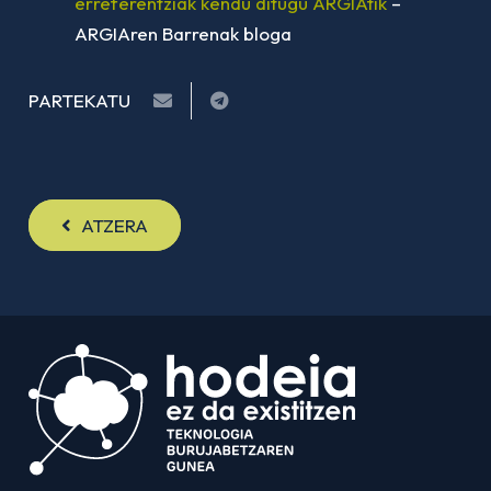
erreferentziak kendu ditugu ARGIAtik
–
ARGIAren Barrenak bloga
PARTEKATU
ATZERA