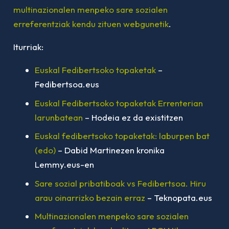
multinazionalen menpeko sare sozialen
erreferentziak kendu zituen webgunetik
.
Iturriak:
Euskal Fedibertsoko topaketak
–
Fedibertsoa.eus
Euskal Fedibertsoko topaketak Errenterian
larunbatean
– Hodeia ez da existitzen
Euskal fedibertsoko topaketak: laburpen bat
(edo)
– Dabid Martinezen kronika
Lemmy.eus-en
Sare sozial pribatiboak vs Fedibertsoa. Hiru
arau oinarrizko bezain erraz
– Teknopata.eus
Multinazionalen menpeko sare sozialen