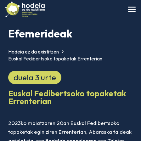
Efemerideak
Hodeia ez da existitzen
Euskal Fedibertsoko topaketak Errenterian
duela 3 urte
Euskal Fedibertsoko topaketak
Errenterian
2023ko maiatzaren 20an Euskal Fedibertsoko
topaketak egin ziren Errenterian, Abaraska taldeak
antolatuta, eta Badalab espazioaren eta Talaios