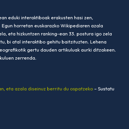
n eduki interaktiboak erakusten hasi zen,
z. Egun horretan euskarazko Wikipediaren azala
la, eta hizkuntzen ranking-ean 33. postura igo zela
, bi atal interaktibo gehitu baitzituzten. Lehena
eografikotik gertu dauden artikuluak aurki ditzakeen.
ikuluen zerrenda.
n, eta azala diseinuz berritu du ospatzeko
– Sustatu