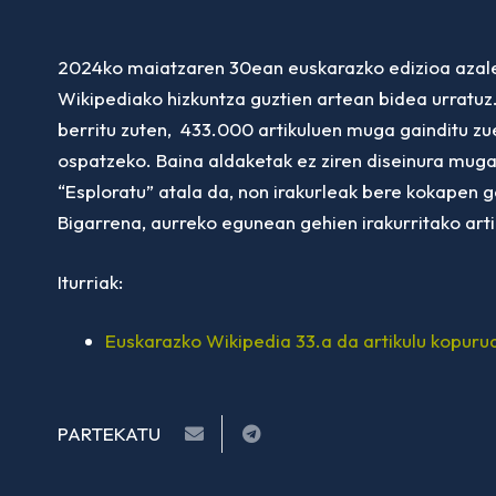
2024ko maiatzaren 30ean euskarazko edizioa azalea
Wikipediako hizkuntza guztien artean bidea urratu
berritu zuten, 433.000 artikuluen muga gainditu zue
ospatzeko. Baina aldaketak ez ziren diseinura mugatu
“Esploratu” atala da, non irakurleak bere kokapen g
Bigarrena, aurreko egunean gehien irakurritako art
Iturriak:
Euskarazko Wikipedia 33.a da artikulu kopurua
PARTEKATU