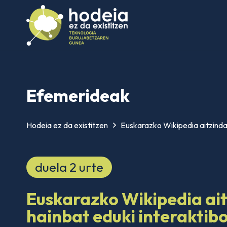
Efemerideak
Hodeia ez da existitzen
Euskarazko Wikipedia aitzindar
duela 2 urte
Euskarazko Wikipedia ait
hainbat eduki interaktib