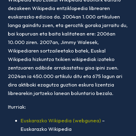
dezakeen Wikipedia entziklopedia librearen
euskarazko edizioa da. 2004an 1.000 artikuluen
langa gainditu zuen, eta geroztik goraka jarraitu du,
bai kopuruan eta baita kalitatean ere: 2006an
10.000 ziren. 2007an, Jimmy Walesek,
Wikipediaren sortzaileetako batek, Euskal
Wikipedia hizkuntza txikien wikipediak izateko
zentzuaren adibide arrakastatsu gisa ipini zuen.
2024an ia 450.000 artikulu ditu eta 675 lagun ari
dira aktiboki ezagutza guztion eskura lizentzia
librearekin jartzeko lanean boluntario bezala.
Iturriak:
Euskarazko Wikipedia (webgunea)
–
Euskarazko Wikipedia