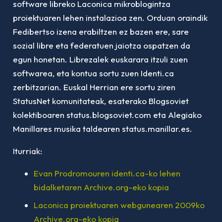
software libreko Laconica mikroblogintza
proiektuaren lehen instalazioa zen. Orduan oraindik
Fedibertso izena erabiltzen ez bazen ere, sare
sozial libre eta federatuen jaiotza ospatzen da
egun honetan. Librezalek euskarara itzuli zuen
softwarea, eta kontua sortu zuen Identi.ca
zerbitzarian. Euskal Herrian ere sortu ziren
StatusNet komunitateak, esaterako Blogsoviet
kolektiboaren status.blogsoviet.com eta Alegiako
Manillares musika taldearen status.manillar.es.
Iturriak:
Evan Prodromouren identi.ca-ko lehen
bidalketaren Archive.org-eko kopia
Laconica proiektuaren webgunearen 2009ko
Archive.org-eko kopia