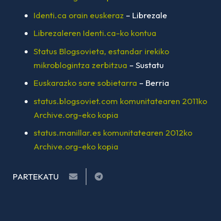
Identi.ca orain euskeraz
– Librezale
Librezaleren Identi.ca-ko kontua
Status Blogsovieta, estandar irekiko
mikroblogintza zerbitzua
– Sustatu
Euskarazko sare sobietarra
– Berria
status.blogsoviet.com komunitatearen 2011ko
Archive.org-eko kopia
status.manillar.es komunitatearen 2012ko
Archive.org-eko kopia
PARTEKATU