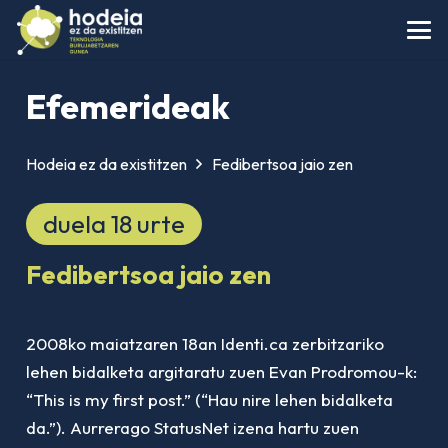
Efemerideak
Hodeia ez da existitzen
Fedibertsoa jaio zen
duela 18 urte
Fedibertsoa jaio zen
2008ko maiatzaren 18an Identi.ca zerbitzariko
lehen bidalketa argitaratu zuen Evan Prodromou-k:
“This is my first post.” (“Hau nire lehen bidalketa
da.”). Aurrerago StatusNet izena hartu zuen