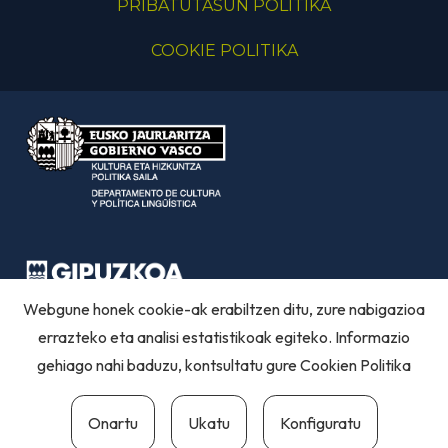
PRIBATUTASUN POLITIKA
COOKIE POLITIKA
Webgune honek cookie-ak erabiltzen ditu, zure nabigazioa
errazteko eta analisi estatistikoak egiteko. Informazio
gehiago nahi baduzu, kontsultatu gure
Cookien Politika
Onartu
Ukatu
Konfiguratu