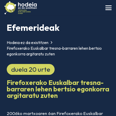
Efemerideak
Hodeia ez da existitzen
Firefoxerako Euskalbar tresna-barraren lehen bertsio
egonkorra argitaratu zuten
duela 20 urte
Firefoxerako Euskalbar tresna-
barraren lehen bertsio egonkorra
argitaratu zuten
2006ko martxoaren 6an Firefoxerako Euskalbar