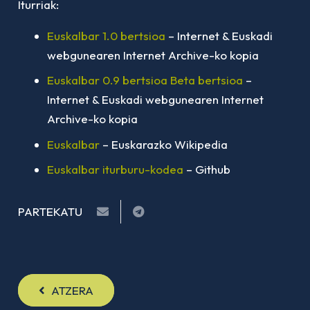
Iturriak:
Euskalbar 1.0 bertsioa
– Internet & Euskadi
webgunearen Internet Archive-ko kopia
Euskalbar 0.9 bertsioa Beta bertsioa
–
Internet & Euskadi webgunearen Internet
Archive-ko kopia
Euskalbar
– Euskarazko Wikipedia
Euskalbar iturburu-kodea
– Github
PARTEKATU
ATZERA