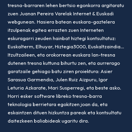
tresna-barraren lehen bertsio egonkorra argitaratu
zuen Juanan Pereira Varelak Internet & Euskadi
webgunean. Hasiera batean euskara-gaztelera
itzulpenak egitea errazten zuen Interneten
eskuragarri zeuden hainbat hiztegi kontsultatuz:
Euskalterm, Elhuyar, Hiztegia3000, Euskaltzaindia…
Itzultzaileen, eta orokorrean euskara lan-tresna
dutenen tresna kuttuna bihurtu zen, eta aurrerago
garatzaile gehiago batu ziren proiektura: Asier
Sarasua Garmendia, Julen Ruiz Aizpuru, Igor
Leturia Azkarate, Mari Susperregi, eta beste asko.
Horri esker software libreko tresna-barra
teknologia berrietara egokitzen joan da, eta
eskaintzen dituen hizkuntza pareak eta kontsultatu
daitezkeen baliabideak ugaritu dira.