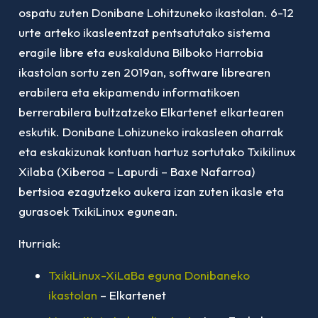
ospatu zuten Donibane Lohitzuneko ikastolan. 6-12
urte arteko ikasleentzat pentsatutako sistema
eragile libre eta euskalduna Bilboko Harrobia
ikastolan sortu zen 2019an, software librearen
erabilera eta ekipamendu informatikoen
berrerabilera bultzatzeko Elkartenet elkartearen
eskutik. Donibane Lohizuneko irakasleen oharrak
eta eskakizunak kontuan hartuz sortutako Txikilinux
Xilaba (Xiberoa – Lapurdi – Baxe Nafarroa)
bertsioa ezagutzeko aukera izan zuten ikasle eta
gurasoek TxikiLinux egunean.
Iturriak:
TxikiLinux-XiLaBa eguna Donibaneko
ikastolan
– Elkartenet