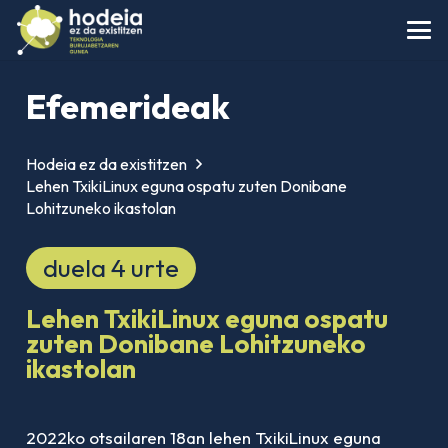
Efemerideak
Hodeia ez da existitzen
Lehen TxikiLinux eguna ospatu zuten Donibane
Lohitzuneko ikastolan
duela 4 urte
Lehen TxikiLinux eguna ospatu
zuten Donibane Lohitzuneko
ikastolan
2022ko otsailaren 18an lehen TxikiLinux eguna