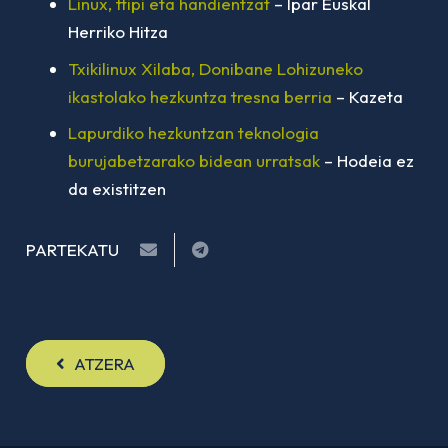
Linux, ttipi eta handientzat
– Ipar Euskal
Herriko Hitza
Txikilinux Xilaba, Donibane Lohizuneko
ikastolako hezkuntza tresna berria
– Kazeta
Lapurdiko hezkuntzan teknologia
burujabetzarako bidean urratsak
– Hodeia ez
da existitzen
PARTEKATU
ATZERA