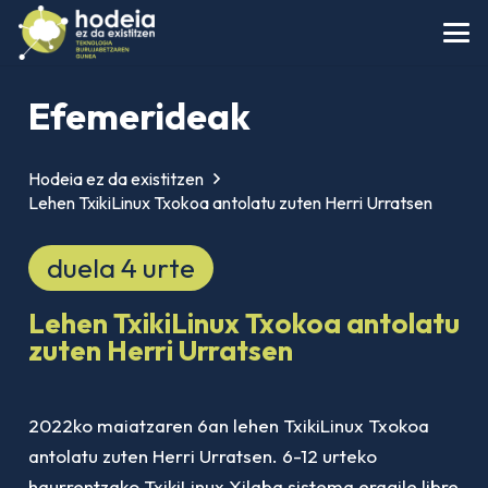
Efemerideak
Hodeia ez da existitzen
Lehen TxikiLinux Txokoa antolatu zuten Herri Urratsen
duela 4 urte
Lehen TxikiLinux Txokoa antolatu
zuten Herri Urratsen
2022ko maiatzaren 6an lehen TxikiLinux Txokoa
antolatu zuten Herri Urratsen. 6-12 urteko
haurrentzako TxikiLinux Xilaba sistema eragile libre