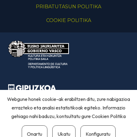
PRIBATUTASUN POLITIKA
COOKIE POLITIKA
Webgune honek cookie-ak erabiltzen ditu, zure nabigazioa
errazteko eta analisi estatistikoak egiteko. Informazio
gehiago nahi baduzu, kontsultatu gure
Cookien Politika
Onartu
Ukatu
Konfiguratu