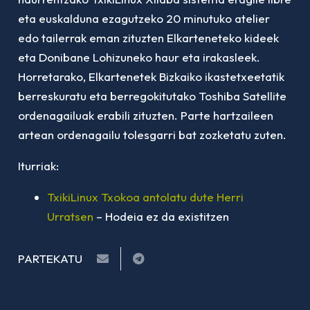
eta euskalduna ezagutzeko 20 minutuko atelier
edo tailerrak eman zituzten Elkarteneteko kideek
eta Donibane Lohizuneko haur eta irakasleek.
Horretarako, Elkartenetek Bizkaiko ikastetxeetatik
berreskuratu eta berregokitutako Toshiba Satellite
ordenagailuak erabili zituzten. Parte hartzaileen
artean ordenagailu tolesgarri bat zozketatu zuten.
Iturriak:
TxikiLinux Txokoa antolatu dute Herri
Urratsen
– Hodeia ez da existitzen
PARTEKATU