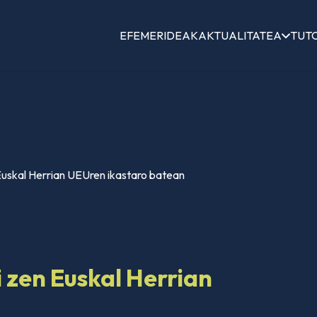
EFEMERIDEAK
AKTUALITATEA
TUT
 Euskal Herrian UEUren ikastaro batean
i zen Euskal Herrian