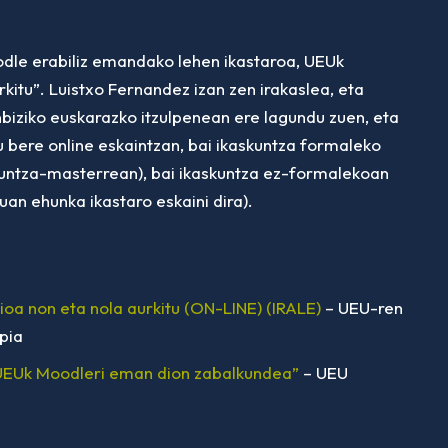
dle erabiliz emandako lehen ikastaroa, UEUk
kitu”. Luistxo Fernandez izan zen irakaslea, eta
nbiziko euskarazko itzulpenean ere lagundu zuen, eta
au bere online eskaintzan, bai ikaskuntza formaleko
kuntza-masterrean), bai ikaskuntza ez-formalekoan
n ehunka ikastaro eskaini dira).
ioa non eta nola aurkitu (ON-LINE) (IRALE)
– UEU-ren
pia
EUk Moodleri eman dion zabalkundea”
– UEU