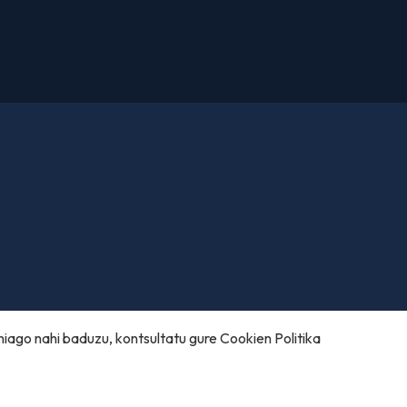
hiago nahi baduzu, kontsultatu gure
Cookien Politika