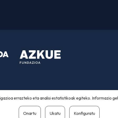
gazioa errazteko eta analisi estatistikoak egiteko. Informazio ge
Onartu
Ukatu
Konfiguratu