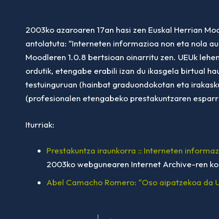
2003ko azaroaren 17an hasi zen Euskal Herrian Moo
antolatuta: “Interneten informazioa non eta nola aur
Moodleren 1.0.8 bertsioan oinarritu zen. UEUk lehe
ordutik, etengabe erabili izan du ikasgela birtual h
testuinguruan (hainbat graduondokotan eta irakas
(profesionalen etengabeko prestakuntzaren esparrua
Iturriak:
Prestakuntza iraunkorra :: Interneten informaz
2003ko webgunearen Internet Archive-ren ko
Abel Camacho Romero: “Oso aipatzekoa da U