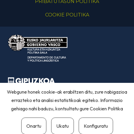
PRIBATUTASUN POLITIKA
COOKIE POLITIKA
Webgune honek cookie-ak erabiltzen ditu, zure nabigazioa
errazteko eta analisi estatistikoak egiteko. Informazio
gehiago nahi baduzu, kontsultatu gure
Cookien Politika
Onartu
Ukatu
Konfiguratu