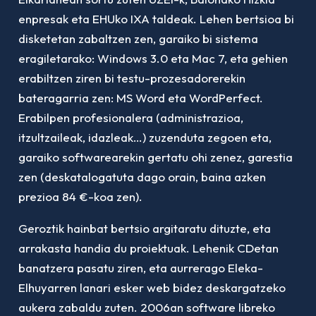
enpresak eta EHUko IXA taldeak. Lehen bertsioa bi
disketetan zabaltzen zen, garaiko bi sistema
eragiletarako: Windows 3.0 eta Mac 7, eta gehien
erabiltzen ziren bi testu-prozesadorerekin
bateragarria zen: MS Word eta WordPerfect.
Erabilpen profesionalera (administrazioa,
itzultzaileak, idazleak…) zuzenduta zegoen eta,
garaiko softwarearekin gertatu ohi zenez, garestia
zen (deskatalogatuta dago orain, baina azken
prezioa 84 €-koa zen).
Geroztik hainbat bertsio argitaratu dituzte, eta
arrakasta handia du proiektuak. Lehenik CDetan
banatzera pasatu ziren, eta aurrerago Eleka-
Elhuyarren lanari esker web bidez deskargatzeko
aukera zabaldu zuten. 2006an software libreko