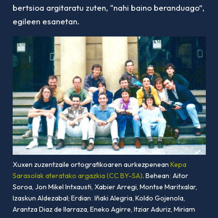
bertsioa argitaratu zuten, “nahi baino beranduago”,
egileen esanetan.
Xuxen zuzentzaile ortografikoaren aurkezpenean
Kepa
Sarasolak ateratako argazkia (CC BY-SA)
. Beheanː Aitor
Soroa, Jon Mikel Intxausti, Xabier Arregi, Montse Maritxalar,
Izaskun Aldezabal; Erdianː Iñaki Alegria, Koldo Gojenola,
Arantza Diaz de Ilarraza, Eneko Agirre, Itziar Aduriz, Miriam