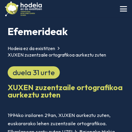
Efemerideak
Hodeia ez da existitzen
XUXEN zuzentzaile ortografikoa aurkeztu zuten
duela 31 urte
XUXEN zuzentzaile ortografikoa
aurkeztu zuten
1994ko irailaren 29an, XUXEN aurkeztu zuten,
euskararako lehen zuzentzaile ortografikoa.
Elkarlanean sortu zuten UZEI-k, Baionako Hizkia