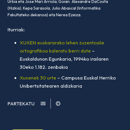
Urkia eta Jose Mari Arriola; Goianː Alexandre DaCosta
(Hizkia), Kepa Sarasola, Julio Abascal (Informatika
Fakultateko dekanoa) eta Nerea Ezeiza.
Iturriak:
XUXEN euskararako lehen zuzentzaile
ortografikoa kaleratu berri dute
–
Euskaldunon Egunkaria, 1994ko irailaren
30eko 1.182. zenbakia
Xuxenek 30 urte
– Campusa Euskal Herriko
Unibertsitatearen aldizkaria
PARTEKATU