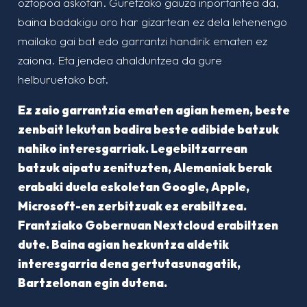
oztopoa askotan. Guretzako gauza inportantea da,
baina badakigu oro har gizartean ez dela lehenengo
mailako gai bat edo garrantzi handirik ematen ez
zaiona. Eta jendea ahalduntzea da gure
helburuetako bat.
Ez zaio garrantzia ematen agian hemen, beste
zenbait lekutan badira beste adibide batzuk
nahiko interesgarriak. Legebiltzarrean
batzuk aipatu zenituzten, Alemaniak berak
erabaki duela eskoletan Google, Apple,
Microsoft-en zerbitzuak ez erabiltzea.
Frantziako Gobernuan Nextcloud erabiltzen
dute. Baina agian hezkuntza aldetik
interesgarria dena gertutasunagatik,
Bartzelonan egin dutena.