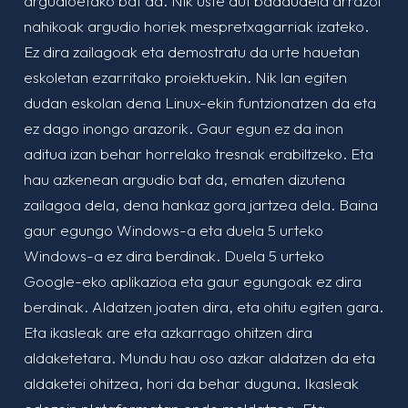
argudioetako bat da. Nik uste dut badaudela arrazoi
nahikoak argudio horiek mespretxagarriak izateko.
Ez dira zailagoak eta demostratu da urte hauetan
eskoletan ezarritako proiektuekin. Nik lan egiten
dudan eskolan dena Linux-ekin funtzionatzen da eta
ez dago inongo arazorik. Gaur egun ez da inon
aditua izan behar horrelako tresnak erabiltzeko. Eta
hau azkenean argudio bat da, ematen dizutena
zailagoa dela, dena hankaz gora jartzea dela. Baina
gaur egungo Windows-a eta duela 5 urteko
Windows-a ez dira berdinak. Duela 5 urteko
Google-eko aplikazioa eta gaur egungoak ez dira
berdinak. Aldatzen joaten dira, eta ohitu egiten gara.
Eta ikasleak are eta azkarrago ohitzen dira
aldaketetara. Mundu hau oso azkar aldatzen da eta
aldaketei ohitzea, hori da behar duguna. Ikasleak