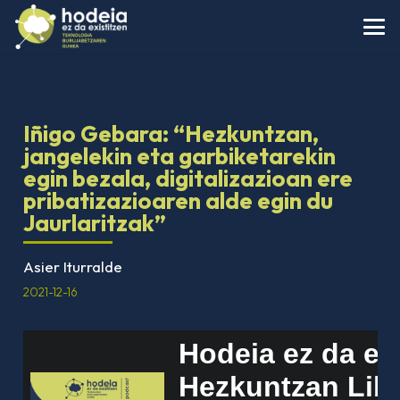
Iñigo Gebara: “Hezkuntzan,
jangelekin eta garbiketarekin
egin bezala, digitalizazioan ere
pribatizazioaren alde egin du
Jaurlaritzak”
Asier Iturralde
2021-12-16