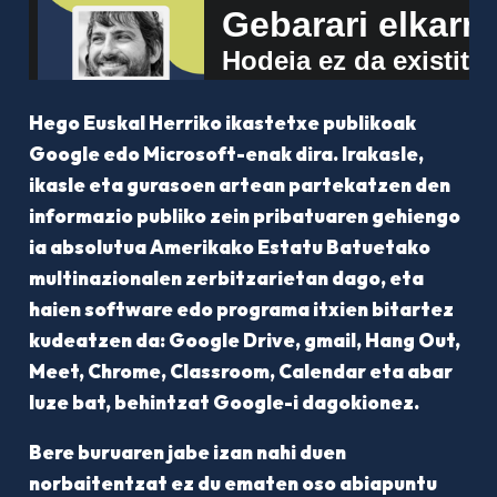
Hego Euskal Herriko ikastetxe publikoak
Google edo Microsoft-enak dira. Irakasle,
ikasle eta gurasoen artean partekatzen den
informazio publiko zein pribatuaren gehiengo
ia absolutua Amerikako Estatu Batuetako
multinazionalen zerbitzarietan dago, eta
haien software edo programa itxien bitartez
kudeatzen da: Google Drive, gmail, Hang Out,
Meet, Chrome, Classroom, Calendar eta abar
luze bat, behintzat Google-i dagokionez.
Bere buruaren jabe izan nahi duen
norbaitentzat ez du ematen oso abiapuntu