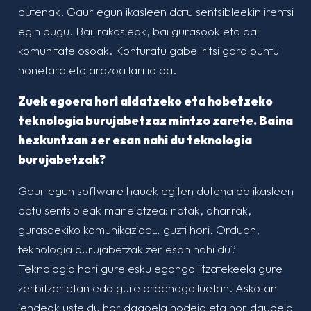
dutenak. Gaur egun ikasleen datu sentsibleekin irentsi
egin dugu. Bai irakasleok, bai gurasook eta bai
komunitate osoak. Konturatu gabe iritsi gara puntu
honetara eta arazoa larria da.
Zuek egoera hori aldatzeko eta hobetzeko
teknologia burujabetzaz mintzo zarete. Baina
hezkuntzan zer esan nahi du teknologia
burujabetzak?
Gaur egun software hauek egiten dutena da ikasleen
datu sentsibleak maneiatzea: notak, oharrak,
gurasoekiko komunikazioa… guzti hori. Orduan,
teknologia burujabetzak zer esan nahi du?
Teknologia hori gure esku egongo litzatekeela gure
zerbitzarietan edo gure ordenagailuetan. Askotan
jendeak uste du hor dagoela hodeia eta hor daudela