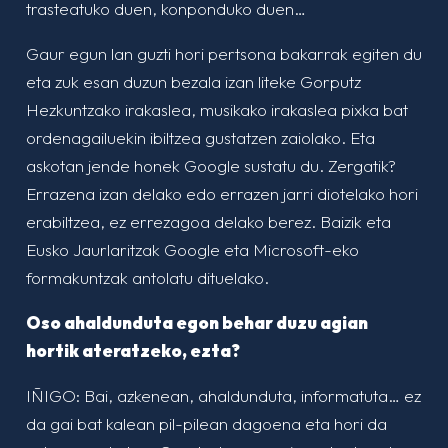
trasteatuko duen, konponduko duen…
Gaur egun lan guzti hori pertsona bakarrak egiten du
eta zuk esan duzun bezala izan liteke Gorputz
Hezkuntzako irakaslea, musikako irakaslea pixka bat
ordenagailuekin ibiltzea gustatzen zaiolako. Eta
askotan jende honek Google sustatu du. Zergatik?
Errazena izan delako edo errazen jarri diotelako hori
erabiltzea, ez errezagoa delako berez. Baizik eta
Eusko Jaurlaritzak Google eta Microsoft-eko
formakuntzak antolatu dituelako.
Oso ahaldunduta egon behar duzu agian
hortik ateratzeko, ezta?
IÑIGO: Bai, azkenean, ahaldunduta, informatuta… ez
da gai bat kalean pil-pilean dagoena eta hori da