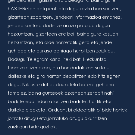
hAXIERetan beti pentsatu dugu kezka hori sortzen,
gizartean zabaltzen, jendeari informazioa emanez,
jendea kontura dadin ze arazo potoloa dugun
hezkuntzan, gizartean ere bai, baina gure kasuan
hezkuntzan, eta alde horretatik gero eta jende
gehiago eta guraso gehiago hurbiltzen zaizkigu.
Badugu Telegram kanal ireki bat, Hezkuntza
Librezale izenekoa, eta hor dudak kontsultatu
daitezke eta giro hartan debatitzen edo hitz egiten
dugu. Nik uste dut ez daukatela botere gehiena
tamalez, baina gurasoek azkenean zerbait nahi
badute edo indarra lortzen badute, hortik etor
daiteke aldaketa. Orduan, bi aldeetatik bi bide horiek
jorratu ditugu eta jorratuko ditugu okurritzen
zaizkigun bide guztiak.