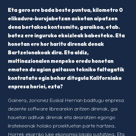
Eta gero ere bada beste puntua, kilometro 0
elikadura-burujabetzan askotan aipatzen
dena bertakoa kontsumitu, garaikoa, etab.
batez ere inguruko ekoizleak babesteko. Eta
honetan ere hor haritu direnak denak
Bartzelonakoak dira. Eta aldiz,
multinazionalen menpeko eredu honetan
ematen du agian gaitasun tekniko faltagatik
kontratatu egin behar ditugula Kaliforniako
enpresa horiei, ezta?
Gainera, zorionez Euskal Herrian baditugu enpresa
dezente software librearekin aritzen direnak, gai
hauetan adituak direnak eta desiratzen egongo
liratekeenak holako proiektuetan parte hartzea.
Horrek ekarriko luke ekonomia lokala sustatzea. Eta