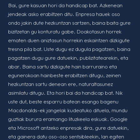
Bai, gure kasuan hori da handicap bat. Azkenean
jendeak asko erabiltzen ditu. Enpresa hauek oso
ondo jakin dute hezkuntzan sartzen, baina baita gure
bizitzetan gu konturatu gabe. Doakotasun horrek
ematen duen aniztasun horrekin eskaintzen dizkigute
tresna pila bat. Uste dugu ez dugula pagatzen, baina
pagatzen dugu gure datuekin, publizitatearekin, eta
abar. Baina sartu dizkigute hain barruraino eta
egunerokoan hainbeste erabiltzen ditugu, zeinen
hezkuntzan sartu denean ere, naturaltasunez
asimilatu ditugu. Eta hori bai da handicap bat. Nik
uste dut, beste esparru batean esango bagenu
Macdonalds-ek jangelak kudeatuko dituela, mundu
guztiak burura eramango lituzkeela eskuak. Google
eta Microsoft antzeko enpresak dira, gure datuekin,
eta gainera datu oso-oso sentsibleekin, lan egiten