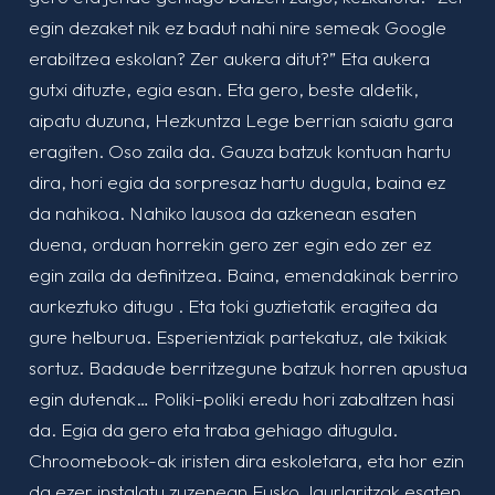
egin dezaket nik ez badut nahi nire semeak Google
erabiltzea eskolan? Zer aukera ditut?” Eta aukera
gutxi dituzte, egia esan. Eta gero, beste aldetik,
aipatu duzuna, Hezkuntza Lege berrian saiatu gara
eragiten. Oso zaila da. Gauza batzuk kontuan hartu
dira, hori egia da sorpresaz hartu dugula, baina ez
da nahikoa. Nahiko lausoa da azkenean esaten
duena, orduan horrekin gero zer egin edo zer ez
egin zaila da definitzea. Baina, emendakinak berriro
aurkeztuko ditugu . Eta toki guztietatik eragitea da
gure helburua. Esperientziak partekatuz, ale txikiak
sortuz. Badaude berritzegune batzuk horren apustua
egin dutenak… Poliki-poliki eredu hori zabaltzen hasi
da. Egia da gero eta traba gehiago ditugula.
Chroomebook-ak iristen dira eskoletara, eta hor ezin
da ezer instalatu zuzenean Eusko Jaurlaritzak esaten