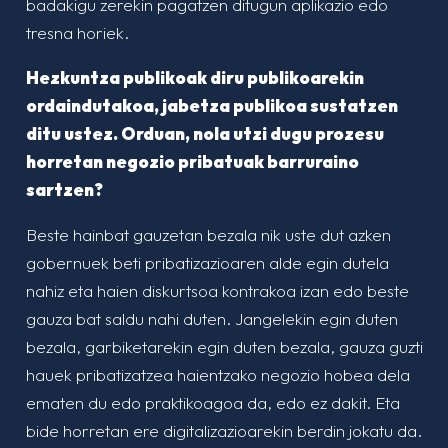
badakigu zerekin pagatzen ditugun aplikazio edo
tresna horiek.
Hezkuntza publikoak diru publikoarekin
ordaindutakoa, jabetza publikoa sustatzen
ditu ustez. Orduan, nola utzi dugu prozesu
horretan negozio pribatuak barruraino
sartzen?
Beste hainbat gauzetan bezala nik uste dut azken
gobernuek beti pribatizazioaren alde egin dutela
nahiz eta haien diskurtsoa kontrakoa izan edo beste
gauza bat saldu nahi duten. Jangelekin egin duten
bezala, garbiketarekin egin duten bezala, gauza guzti
hauek pribatizatzea haientzako negozio hobea dela
ematen du edo praktikoagoa da, edo ez dakit. Eta
bide horretan ere digitalizazioarekin berdin jokatu da.