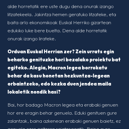
alde horretatik ere uste dugu dena onurak izango
litzatekeela. Jakintza hemen geratuko litzateke, eta
baita arlo ekonomikoak Euskal Herriko gizartean
edukiko luke bere buelta. Dena alde horretatik
onurak izango lirateke.
Orduan Euskal Herrian zer? Zein urrats egin
beharko genituzke hori bezalako proiektu bat
egiteko. Alegia, Macron legea borrokatu
behar da kasu honetan hezkuntza-legean
orbaintzeko, edo kezka duen jendea maila
lokaletik nondik hasi?
Bai, hor badago Macron legea eta erabaki genuen
hor ere eragin behar genuela. Eduki genituen gure
zalantzak, baina azkenean erabaki genuen baietz, ez
genuela ezer galtzera saiatzeagatik. Baina gure