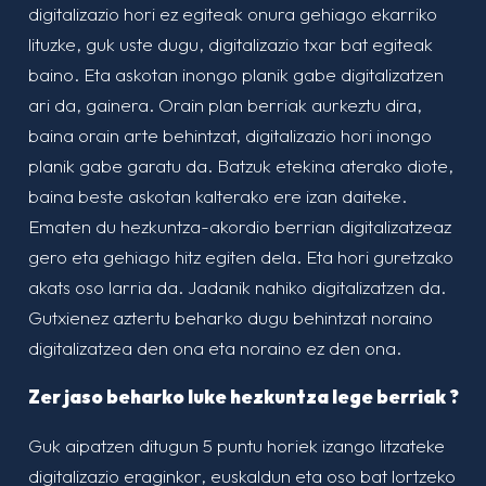
digitalizazio hori ez egiteak onura gehiago ekarriko
lituzke, guk uste dugu, digitalizazio txar bat egiteak
baino. Eta askotan inongo planik gabe digitalizatzen
ari da, gainera. Orain plan berriak aurkeztu dira,
baina orain arte behintzat, digitalizazio hori inongo
planik gabe garatu da. Batzuk etekina aterako diote,
baina beste askotan kalterako ere izan daiteke.
Ematen du hezkuntza-akordio berrian digitalizatzeaz
gero eta gehiago hitz egiten dela. Eta hori guretzako
akats oso larria da. Jadanik nahiko digitalizatzen da.
Gutxienez aztertu beharko dugu behintzat noraino
digitalizatzea den ona eta noraino ez den ona.
Zer jaso beharko luke hezkuntza lege berriak ?
Guk aipatzen ditugun 5 puntu horiek izango litzateke
digitalizazio eraginkor, euskaldun eta oso bat lortzeko