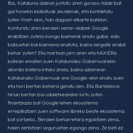
Bai, Katalunia aldean juntatu ziren guraso-talde bat
gai honekin kezkatuak zeudenak, eta kontaktatu
zuten Xnet-ekin, han dagoen elkarte batekin.
Konturatu ziren beraien seme-alabek Google
erabiltzen zutela inongo baimenik sinatu gabe, edo
batzuetan bai baimena sinatuta, baina zergatik erabili
behar zuten? Eta martxan jarri ziren eta hAXIERa
batean ematen zuen Kataluniako Gobernuarekin
akordio batera iritsiko zirela, baina azkenean
Kataluinako Gobernuak ere Google-ekin sinatu zuen
eta hori bertan behera geratu zen. Eta Bartzelona
hirian bertan bai udaletxearekin lortu zuten
finantziazio bat Google lehen ekosistema
erreplikatzen zuen software libreko beste ekosistema
bat sortzeko. Beraien beharretara egokitzen zena,
haien zerbitzari seguruetan egongo zena. Ze beti ez