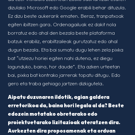
dizulako Microsoft edo Google erabili behar dituzula.
Ez dizu beste aukerarik ematen. Beraz, tranpatxoak
egiten ibiltzen gara. Ordenagailuak ez dakit nola
borratuz edo ahal den bezala beste plataforma
batzuk erabiliz, erabiltzaileak gurutzatuz edo ahal
dugun bezala. Eta bai sumatu dugu lehen zela pixka
bat “utziezu horiei egiten nahi dutena, ez diegu
lagunduko, baina, hor daude”. Eta azken urteetan
bai, pixka bat kontrako jarrerak topatu ditugu. Edo
gero eta traba gehiago jartzen dizkigutela.
Aipatu duzunaren ildotik, agian galdera
erretorikoa da, baina hori legala al da? Beste
edozein motatako obretarako edo
proiektuetarako lizitazioak ateratzen dira.
Aurkezten dira proposamenak eta orduan