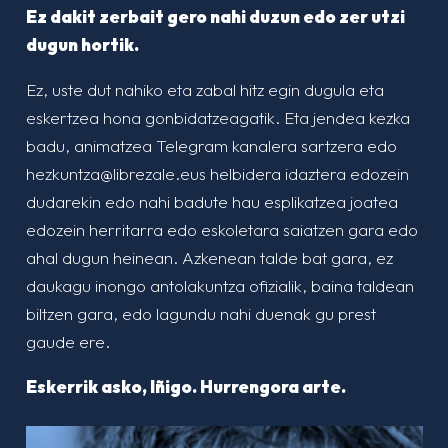
Ez dakit zerbait gero nahi duzun edo zer utzi
dugun hortik.
Ez, uste dut nahiko eta zabal hitz egin dugula eta
eskertzea hona gonbidatzeagatik. Eta jendea kezka
badu, animatzea Telegram kanalera sartzera edo
hezkuntza@librezale.eus helbidera idaztera edozein
dudarekin edo nahi badute hau esplikatzea joatea
edozein herritarra edo eskoletara saiatzen gara edo
ahal dugun heinean. Azkenean talde bat gara, ez
daukagu inongo antolakuntza ofizialik, baina taldean
biltzen gara, edo lagundu nahi duenak gu prest
gaude ere.
Eskerrik asko, Iñigo. Hurrengora arte.