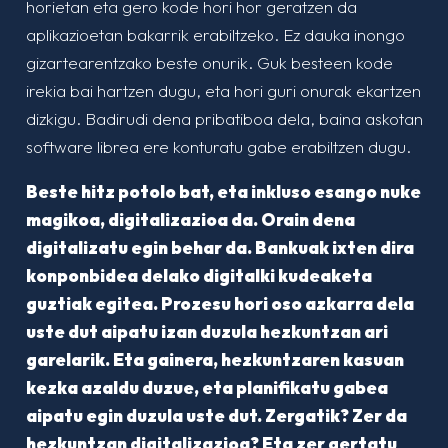
horietan eta gero kode hori hor geratzen da
aplikazioetan bakarrik erabiltzeko. Ez dauka inongo
gizartearentzako beste onurik. Guk besteen kode
irekia bai hartzen dugu, eta hori guri onurak ekartzen
dizkigu. Badirudi dena pribatiboa dela, baina askotan
software librea ere konturatu gabe erabiltzen dugu.
Beste hitz potolo bat, eta inkluso esango nuke
magikoa, digitalizazioa da. Orain dena
digitalizatu egin behar da. Bankuak ixten dira
konponbidea delako digitalki kudeaketa
guztiak egitea. Prozesu hori oso azkarra dela
uste dut aipatu izan duzula hezkuntzan ari
garelarik. Eta gainera, hezkuntzaren kasuan
kezka azaldu duzue, eta planifikatu gabea
aipatu egin duzula uste dut. Zergatik? Zer da
hezkuntzan digitalizazioa? Eta zer gertatu