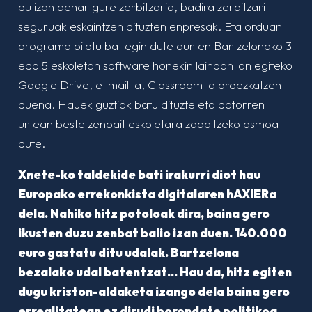
du izan behar gure zerbitzaria, badira zerbitzari
seguruak eskaintzen dituzten enpresak. Eta orduan
programa pilotu bat egin dute aurten Bartzelonako 3
edo 5 eskoletan software honekin lainoan lan egiteko
Google Drive, e-mail-a, Classroom-a ordezkatzen
duena. Hauek guztiak batu dituzte eta datorren
urtean beste zenbait eskoletara zabaltzeko asmoa
dute.
Xnete-ko taldekide bati irakurri diot hau
Europako errekonkista digitalaren hAXIERa
dela. Nahiko hitz potoloak dira, baina gero
ikusten duzu zenbat balio izan duen. 140.000
euro gastatu ditu udalak. Bartzelona
bezalako udal batentzat… Hau da, hitz egiten
dugu kriston-aldaketa izango dela baina gero
errealitatean ez dirudi borondate politikoa