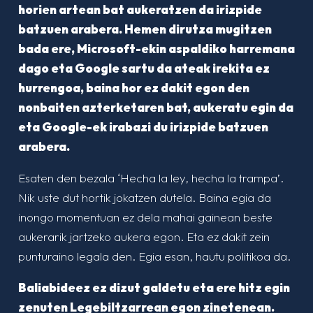
horien artean bat aukeratzen da irizpide
batzuen arabera. Hemen dirutza mugitzen
bada ere, Microsoft-ekin aspaldiko harremana
dago eta Google sartu da ateak irekita ez
hurrengoa, baina hor ez dakit egon den
nonbaiten azterketaren bat, aukeratu egin da
eta Google-ek irabazi du irizpide batzuen
arabera.
Esaten den bezala ‘Hecha la ley, hecha la trampa’.
Nik uste dut hortik jokatzen dutela. Baina egia da
inongo momentuan ez dela mahai gainean beste
aukerarik jartzeko aukera egon. Eta ez dakit zein
punturaino legala den. Egia esan, hautu politikoa da.
Baliabideez ez dizut galdetu eta ere hitz egin
zenuten Legebiltzarrean egon zinetenean.