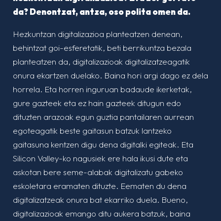
da? Denontzat, antza, oso polita omen da.
Hezkuntzan digitalizazioa planteatzen denean,
behintzat goi-esferetatik, beti berrikuntza bezala
planteatzen da, digitalizazioak digitalizatzeagatik
onura ekartzen duelako. Baina hori argi dago ez dela
horrela. Eta horren inguruan badaude ikerketak,
gure gazteek eta ez hain gazteek ditugun edo
dituzten arazoak egun guztia pantailaren aurrean
egoteagatik beste gaitasun batzuk lantzeko
gaitasuna kentzen digu dena digitalki egiteak. Eta
Silicon Valley-ko nagusiek ere hala ikusi dute eta
askotan bere seme-alabak digitalizatu gabeko
eskoletara eramaten dituzte. Eematen du dena
digitalizatzeak onura bat ekarriko duela. Bueno,
digitalizazioak emango ditu aukera batzuk, baina