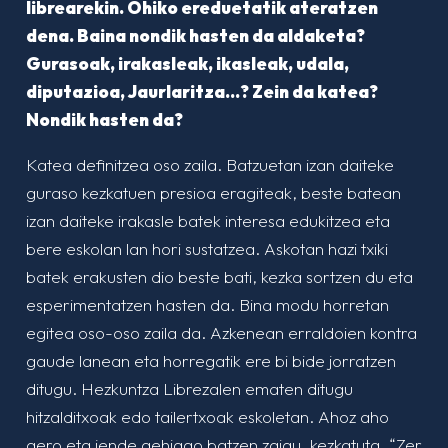
librearekin. Ohiko ereduetatik ateratzen
dena. Baina nondik hasten da aldaketa?
Gurasoak, irakasleak, ikasleak, udala,
diputazioa, Jaurlaritza…? Zein da katea?
Nondik hasten da?
Katea definitzea oso zaila. Batzuetan izan daiteke
guraso kezkatuen presioa eragiteak, beste batean
izan daiteke irakasle batek interesa edukitzea eta
bere eskolan lan hori sustatzea. Askotan hazi txiki
batek erakusten dio beste bati, kezka sortzen du eta
esperimentatzen hasten da. Bina modu horretan
egitea oso-oso zaila da. Azkenean erraldoien kontra
gaude lanean eta horregatik ere bi bide jorratzen
ditugu. Hezkuntza Librezalen ematen ditugu
hitzalditxoak edo tailertxoak eskoletan. Ahoz aho
gero eta jende gehiago batzen zaigu, kezkatuta. “Zer