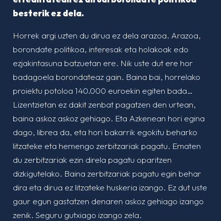
besterik ez dela.
Horrek argi uzten du dirua ez dela arazoa. Arazoa,
borondate politikoa, interesak eta holakoak edo
ezjakintasuna batzuetan ere. Nik uste dut ere hor
badagoela borondateaz gain. Baina bai, horrelako
proiektu potoloa 140.000 euroekin egiten bada…
Lizentzietan ez dakit zenbat pagatzen den urtean,
baina askoz askoz gehiago. Eta Azkenean hori egina
dago, librea da, eta hori bakarrik egokitu beharko
litzateke eta hemengo zerbitzariak pagatu. Ematen
du zerbitzariak ezin direla pagatu oparitzen
dizkigutelako. Baina zerbitzariak pagatu egin behar
dira eta dirua ez litzateke huskeria izango. Ez dut uste
gaur egun gastatzen denaren askoz gehiago izango
zenik. Seguru gutxiago izango zela.