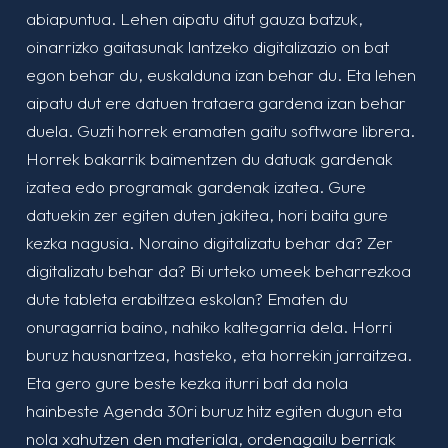
abiapuntua. Lehen aipatu ditut gauza batzuk,
oinarrizko gaitasunak lantzeko digitalizazio on bat
egon behar du, euskalduna izan behar du. Eta lehen
aipatu dut ere datuen trataera gardena izan behar
duela. Guzti horrek eramaten gaitu software librera.
Horrek bakarrik baimentzen du datuak gardenak
izatea edo programak gardenak izatea. Gure
datuekin zer egiten duten jakitea, hori baita gure
kezka nagusia. Noraino digitalizatu behar da? Zer
digitalizatu behar da? Bi urteko umeek beharrezkoa
dute tableta erabiltzea eskolan? Ematen du
onuragarria baino, nahiko kaltegarria dela. Horri
buruz hausnartzea, hasteko, eta horrekin jarraitzea.
Eta gero gure beste kezka iturri bat da nola
hainbeste Agenda 30ri buruz hitz egiten dugun eta
nola xahutzen den materiala, ordenagailu berriak