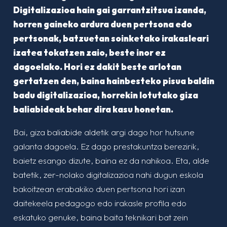
Digitalizazioa hain gai garrantzitsua izanda,
horren gaineko ardura duen pertsona edo
pertsonak, batzuetan soinketako irakasleari
izatea tokatzen zaio, beste inor ez
dagoelako. Hori ez dakit beste arlotan
gertatzen den, baina hainbesteko pisua baldin
badu digitalizazioa, horrekin lotutako giza
baliabideak behar dira kasu honetan.
Bai, giza baliabide aldetik argi dago hor hutsune
galanta dagoela. Ez dago prestakuntza berezirik,
baietz esango dizute, baina ez da nahikoa. Eta, alde
batetik, zer-nolako digitalizazioa nahi dugun eskola
bakoitzean erabakiko duen pertsona hori izan
daitekeela pedagogo edo irakasle profila edo
eskatuko genuke, baina baita teknikari bat zein