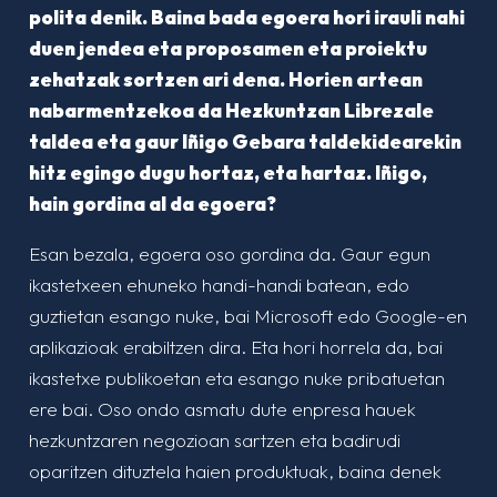
polita denik. Baina bada egoera hori irauli nahi
duen jendea eta proposamen eta proiektu
zehatzak sortzen ari dena. Horien artean
nabarmentzekoa da Hezkuntzan Librezale
taldea eta gaur Iñigo Gebara taldekidearekin
hitz egingo dugu hortaz, eta hartaz. Iñigo,
hain gordina al da egoera?
Esan bezala, egoera oso gordina da. Gaur egun
ikastetxeen ehuneko handi-handi batean, edo
guztietan esango nuke, bai Microsoft edo Google-en
aplikazioak erabiltzen dira. Eta hori horrela da, bai
ikastetxe publikoetan eta esango nuke pribatuetan
ere bai. Oso ondo asmatu dute enpresa hauek
hezkuntzaren negozioan sartzen eta badirudi
oparitzen dituztela haien produktuak, baina denek