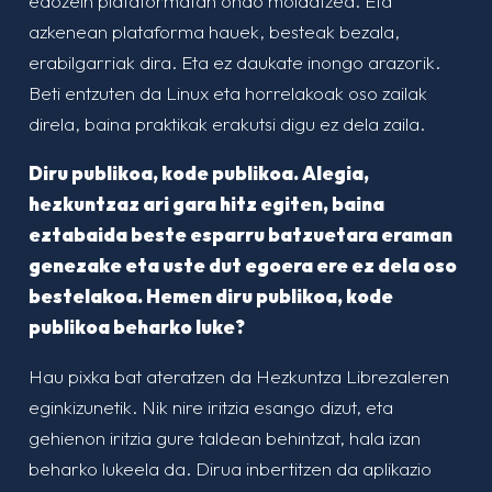
edozein plataformatan ondo moldatzea. Eta
azkenean plataforma hauek, besteak bezala,
erabilgarriak dira. Eta ez daukate inongo arazorik.
Beti entzuten da Linux eta horrelakoak oso zailak
direla, baina praktikak erakutsi digu ez dela zaila.
Diru publikoa, kode publikoa. Alegia,
hezkuntzaz ari gara hitz egiten, baina
eztabaida beste esparru batzuetara eraman
genezake eta uste dut egoera ere ez dela oso
bestelakoa. Hemen diru publikoa, kode
publikoa beharko luke?
Hau pixka bat ateratzen da Hezkuntza Librezaleren
eginkizunetik. Nik nire iritzia esango dizut, eta
gehienon iritzia gure taldean behintzat, hala izan
beharko lukeela da. Dirua inbertitzen da aplikazio