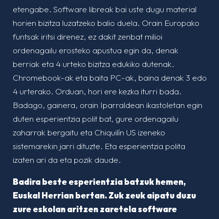
etengabe. Software libreak bai uste dugu material
horien bizitza luzatzeko balio duela. Orain Europako
funtsak iritsi direnez, ez dakit zenbat milioi
ordenagailu erosteko apustua egin da, denak
berriak eta 4 urteko bizitza edukiko dutenak.
Chromebook-ak eta baita PC-ak, baina denak 3 edo
4 urterako. Orduan, hori ere kezka iturri bada.
Badago, gainera, orain Iparraldean ikastoletan egin
duten esperientzia polit bat, gure ordenagailu
zaharrak bergaitu eta Chiquilín US izeneko
sistemarekin jarri dituzte. Eta esperientzia polita
izaten ari da eta pozik daude.
Badira beste esperientzia batzuk hemen,
Euskal Herrian bertan. Zuk zeuk aipatu duzu
zure eskolan aritzen zaretela software