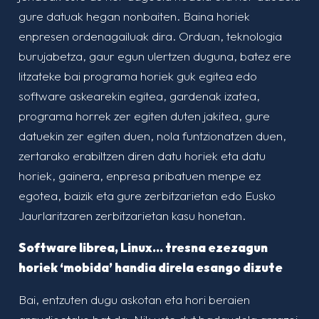
gure datuak hegan nonbaiten. Baina horiek
enpresen ordenagailuak dira. Orduan, teknologia
burujabetza, gaur egun ulertzen duguna, batez ere
litzateke bai programa horiek guk egitea edo
software askearekin egitea, gardenak izatea,
programa horrek zer egiten duten jakitea, gure
datuekin zer egiten duen, nola funtzionatzen duen,
zertarako erabiltzen diren datu horiek eta datu
horiek, gainera, enpresa pribatuen menpe ez
egotea, baizik eta gure zerbitzarietan edo Eusko
Jaurlaritzaren zerbitzarietan kasu honetan.
Software librea, Linux… tresna ezezagun
horiek ‘mobida’ handia direla esango dizute
Bai, entzuten dugu askotan eta hori beraien