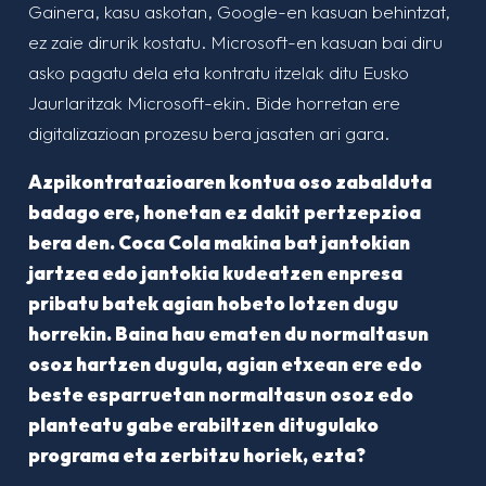
Gainera, kasu askotan, Google-en kasuan behintzat,
ez zaie dirurik kostatu. Microsoft-en kasuan bai diru
asko pagatu dela eta kontratu itzelak ditu Eusko
Jaurlaritzak Microsoft-ekin. Bide horretan ere
digitalizazioan prozesu bera jasaten ari gara.
Azpikontratazioaren kontua oso zabalduta
badago ere, honetan ez dakit pertzepzioa
bera den. Coca Cola makina bat jantokian
jartzea edo jantokia kudeatzen enpresa
pribatu batek agian hobeto lotzen dugu
horrekin. Baina hau ematen du normaltasun
osoz hartzen dugula, agian etxean ere edo
beste esparruetan normaltasun osoz edo
planteatu gabe erabiltzen ditugulako
programa eta zerbitzu horiek, ezta?