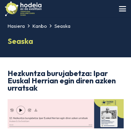
Hasiera
Kanbo
Seaska
Seaska
Hezkuntza burujabetza: Ipar
Euskal Herrian egin diren azken
urratsak