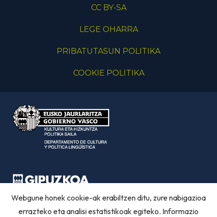
CC BY-SA
LEGE OHARRA
PRIBATUTASUN POLITIKA
COOKIE POLITIKA
Webgune honek cookie-ak erabiltzen ditu, zure nabigazioa
errazteko eta analisi estatistikoak egiteko. Informazio