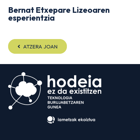
Bernat Etxepare Lizeoaren
esperientzia
ATZERA JOAN