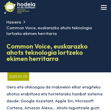
Hasiera
Common Voice, euskarazko ahots teknologia
lortzeko ekimen herritarra
Common Voice, euskarazko
ahots teknologia lortzeko
ekimen herritarra
2023-10-09
Gero eta ohikoagoa da makinekin elkar eragiteko
ahotsa erabiltzea eta horretarako hainbat sistema
daude: Google Assistant, Apple Siri, Microsoft
Cortana, Amazon Alexa… Ahots laguntzaile guzti