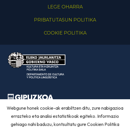
LEGE OHARRA
PRIBATUTASUN POLITIKA
COOKIE POLITIKA
Webgune honek cookie-ak erabiltzen ditu, zure nabigazioa
errazteko eta analisi estatistikoak egiteko. Informazio
gehiago nahi baduzu, kontsultatu gure
Cookien Politika