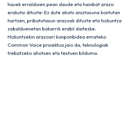
hauek erraldoien pean daude eta hainbat arazo
erakutsi dituzte: Ez dute ahots aniztasuna kontutan
hartzen, pribatutasun arazoak dituzte eta hizkuntza
zabalduenetan bakarrik erabil daitezke.
Hizkuntzekin arazoari konponbidea emateko
Common Voice proiektua jaio da, teknologiak
trebatzeko ahotsen eta testuen bilduma.