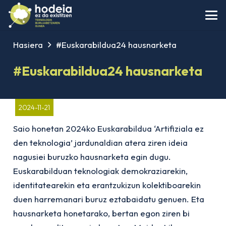
Hasiera
#Euskarabildua24 hausnarketa
#Euskarabildua24 hausnarketa
2024-11-21
Saio honetan 2024ko Euskarabildua ‘Artifiziala ez
den teknologia’ jardunaldian atera ziren ideia
nagusiei buruzko hausnarketa egin dugu.
Euskarabilduan teknologiak demokraziarekin,
identitatearekin eta erantzukizun kolektiboarekin
duen harremanari buruz eztabaidatu genuen. Eta
hausnarketa honetarako, bertan egon ziren bi