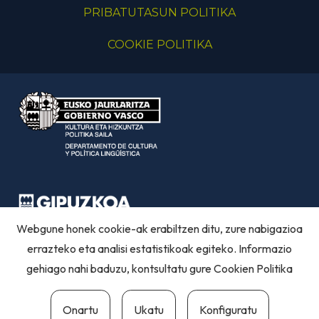
PRIBATUTASUN POLITIKA
COOKIE POLITIKA
Webgune honek cookie-ak erabiltzen ditu, zure nabigazioa
errazteko eta analisi estatistikoak egiteko. Informazio
gehiago nahi baduzu, kontsultatu gure
Cookien Politika
Onartu
Ukatu
Konfiguratu