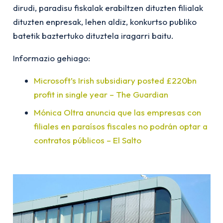
dirudi, paradisu fiskalak erabiltzen dituzten filialak
dituzten enpresak, lehen aldiz, konkurtso publiko
batetik baztertuko dituztela iragarri baitu.
Informazio gehiago:
Microsoft’s Irish subsidiary posted £220bn
profit in single year – The Guardian
Mónica Oltra anuncia que las empresas con
filiales en paraísos fiscales no podrán optar a
contratos públicos – El Salto