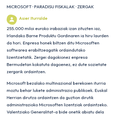
MICROSOFT
·
PARADISU FISKALAK
·
ZERGAK
Asier Iturralde
255.000 miloi euroko irabaziak izan zituzten iaz,
Irlandako Barne Produktu Gordinaren ia hiru laurden
da hori. Enpresa honek biltzen ditu Microsoften
softwarea erabiltzeagatik ordaindutako
lizentzietatik. Zergei dagokionez enpresa
Bermudetan kokatuta dagoenez, ez dute sozietate
zergarik ordaintzen.
Microsoft bezalako multinazional berekoien iturria
moztu behar lukete administrazio publikoek. Euskal
Herrian dirutza ordaintzen da guztion dirutik
administrazioko Microsoften lizentziak ordaintzeko.
Valentziako Generalitat-a bide onetik abiatu dela