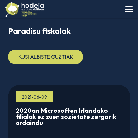
Paradisu fiskalak
IKUSI ALBISTE GUZTIAK
2021-06-09
2020an Microsoften Irlandako
filialak ez zuen sozietate zergarik
ordaindu