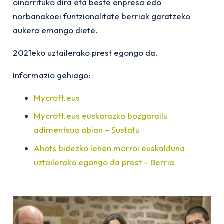
oinarrituko dira eta beste enpresa edo
norbanakoei funtzionalitate berriak garatzeko
aukera emango diete.
2021eko uztailerako prest egongo da.
Informazio gehiago:
Mycroft.eus
Mycroft.eus euskarazko bozgarailu
adimentsua abian – Sustatu
Ahots bidezko lehen morroi euskalduna
uztailerako egongo da prest – Berria