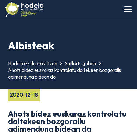
Albisteak
Hodeia ez da existitzen
Sailkatu gabea
Ahots bidez euskaraz kontrolatu daitekeen bozgorailu
adimenduna bidean da
2020-12-18
Ahots bidez euskaraz kontrolatu
daitekeen bozgorailu
adimenduna bidean da