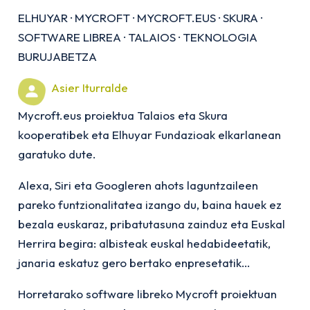
ELHUYAR
·
MYCROFT
·
MYCROFT.EUS
·
SKURA
·
SOFTWARE LIBREA
·
TALAIOS
·
TEKNOLOGIA
BURUJABETZA
Asier Iturralde
Mycroft.eus proiektua Talaios eta Skura
kooperatibek eta Elhuyar Fundazioak elkarlanean
garatuko dute.
Alexa, Siri eta Googleren ahots laguntzaileen
pareko funtzionalitatea izango du, baina hauek ez
bezala euskaraz, pribatutasuna zainduz eta Euskal
Herrira begira: albisteak euskal hedabideetatik,
janaria eskatuz gero bertako enpresetatik…
Horretarako software libreko Mycroft proiektuan