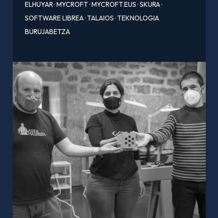
ELHUYAR
·
MYCROFT
·
MYCROFT.EUS
·
SKURA
·
SOFTWARE LIBREA
·
TALAIOS
·
TEKNOLOGIA
BURUJABETZA