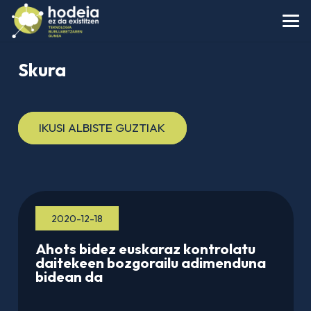
Skura
IKUSI ALBISTE GUZTIAK
2020-12-18
Ahots bidez euskaraz kontrolatu
daitekeen bozgorailu adimenduna
bidean da