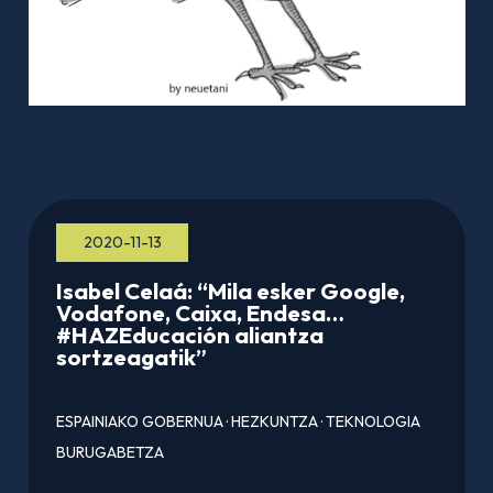
2020-11-13
Isabel Celaá: “Mila esker Google,
Vodafone, Caixa, Endesa…
#HAZEducación aliantza
sortzeagatik”
ESPAINIAKO GOBERNUA
·
HEZKUNTZA
·
TEKNOLOGIA
BURUGABETZA