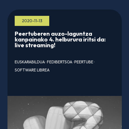
2020-11-13
Peertuberen auzo-laguntza
kanpainako 4. helburura iritsi da:
live streaming!
EUSKARABILDUA
·
FEDIBERTSOA
·
PEERTUBE
·
SOFTWARE LIBREA