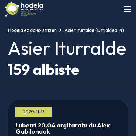
Hodeia ez da existitzen
Asier Iturralde
(Orrialdea 14)
Asier Iturralde
159 albiste
2020-11-13
Luberri 20.04 argitaratu du Alex
Gabilondok