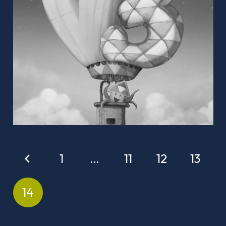
1
…
11
12
13
14