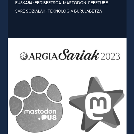
EUSKARA
·
FEDIBERTSOA
·
MASTODON
·
PEERTUBE
·
SARE SOZIALAK
·
TEKNOLOGIA BURUJABETZA