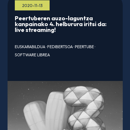
2020-11-13
Peertuberen auzo-laguntza
kanpainako 4. helburura iritsi da:
live streaming!
EUSKARABILDUA
·
FEDIBERTSOA
·
PEERTUBE
·
SOFTWARE LIBREA