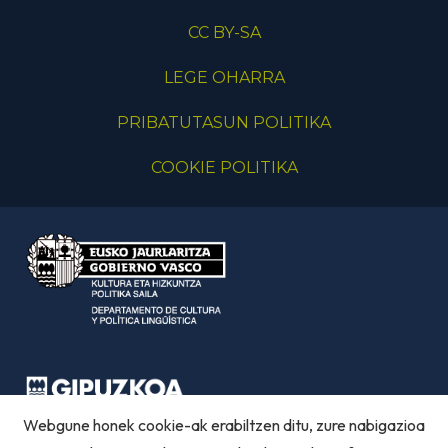
CC BY-SA
LEGE OHARRA
PRIBATUTASUN POLITIKA
COOKIE POLITIKA
Webgune honek cookie-ak erabiltzen ditu, zure nabigazioa