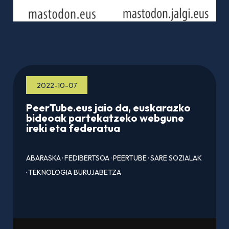
2022-10-07
PeerTube.eus jaio da, euskarazko
bideoak partekatzeko webgune
ireki eta federatua
ABARASKA
·
FEDIBERTSOA
·
PEERTUBE
·
SARE SOZIALAK
·
TEKNOLOGIA BURUJABETZA