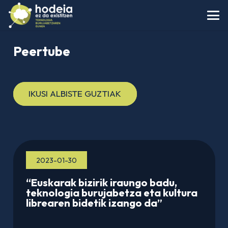
Peertube
IKUSI ALBISTE GUZTIAK
2023-01-30
“Euskarak bizirik iraungo badu,
teknologia burujabetza eta kultura
librearen bidetik izango da”