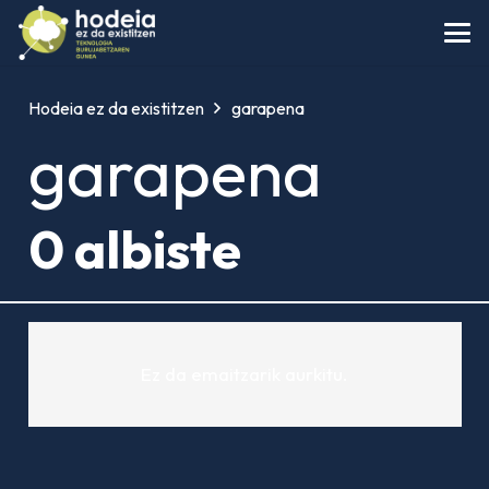
Hodeia ez da existitzen
garapena
garapena
0 albiste
Ez da emaitzarik aurkitu.