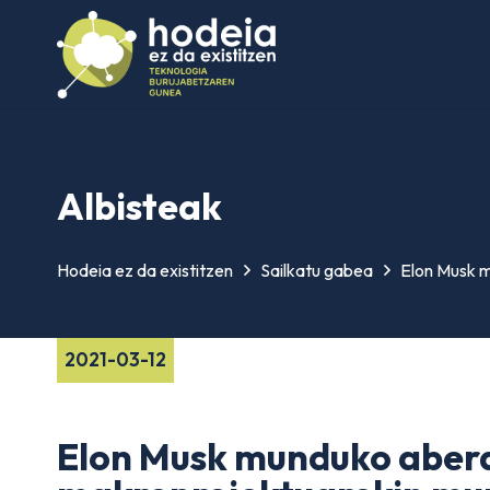
Albisteak
Hodeia ez da existitzen
Sailkatu gabea
Elon Musk m
2021-03-12
Elon Musk munduko abera