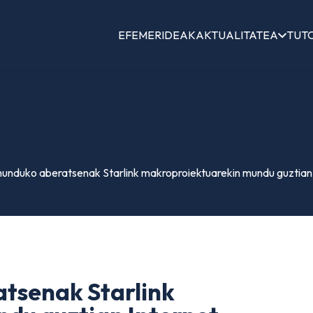
EFEMERIDEAK
AKTUALITATEA
TUT
unduko aberatsenak Starlink makroproiektuarekin mundu guztian 
tsenak Starlink