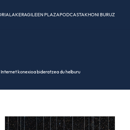
ORIALAK
ERAGILEEN PLAZA
PODCASTAK
HONI BURUZ
Internet konexioa bideratzea du helburu