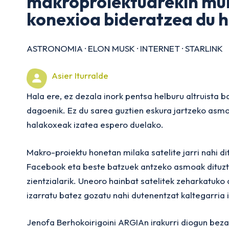
makroproiektuarekin mun
konexioa bideratzea du h
ASTRONOMIA
·
ELON MUSK
·
INTERNET
·
STARLINK
Asier Iturralde
Hala ere, ez dezala inork pentsa helburu altruista 
dagoenik. Ez du sarea guztien eskura jartzeko asmor
halakoxeak izatea espero duelako.
Makro-proiektu honetan milaka satelite jarri nahi d
Facebook eta beste batzuek antzeko asmoak dituzt
zientzialarik. Uneoro hainbat satelitek zeharkatuk
izarratu batez gozatu nahi dutenentzat kaltegarria 
Jenofa Berhokoirigoini ARGIAn irakurri diogun bez