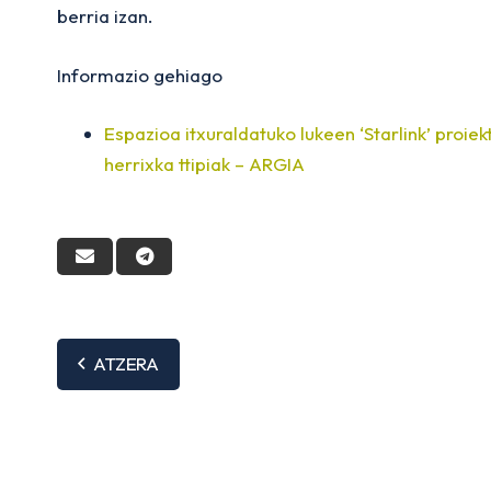
berria izan.
Informazio gehiago
Espazioa itxuraldatuko lukeen ‘Starlink’ proie
herrixka ttipiak – ARGIA
ATZERA