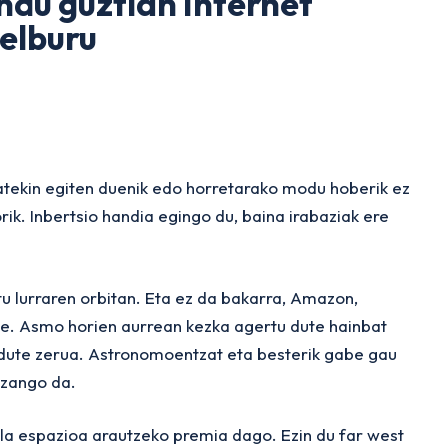
du guztian Internet
elburu
batekin egiten duenik edo horretarako modu hoberik ez
ik. Inbertsio handia egingo du, baina irabaziak ere
itu lurraren orbitan. Eta ez da bakarra, Amazon,
e. Asmo horien aurrean kezka agertu dute hainbat
o dute zerua. Astronomoentzat eta besterik gabe gau
izango da.
ala espazioa arautzeko premia dago. Ezin du
far west