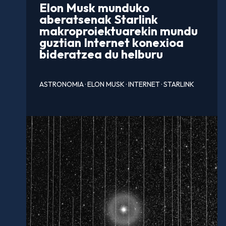
Elon Musk munduko
aberatsenak Starlink
makroproiektuarekin mundu
guztian Internet konexioa
bideratzea du helburu
ASTRONOMIA
·
ELON MUSK
·
INTERNET
·
STARLINK