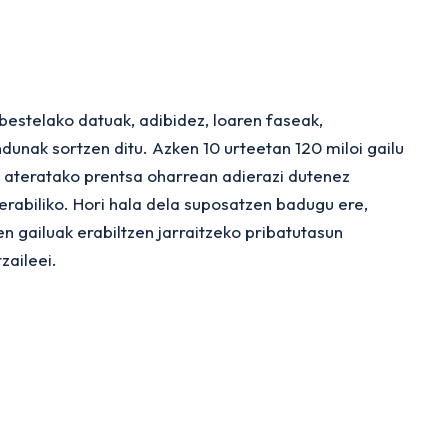
o bestelako datuak, adibidez, loaren faseak,
unak sortzen ditu. Azken 10 urteetan 120 miloi gailu
n ateratako prentsa oharrean adierazi dutenez
 erabiliko. Hori hala dela suposatzen badugu ere,
 gailuak erabiltzen jarraitzeko pribatutasun
zaileei.