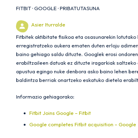
FITBIT
·
GOOGLE
·
PRIBATUTASUNA
Asier Iturralde
Fitbitek aktibitate fisikoa eta osasunarekin lotutak
erregistratzeko aukera ematen duten erloju adimend
baino gehiago saldu dituzte. Googlek erosi ondore
erabiltzaileen datuak ez dituzte iragarkiak saltzeko
apustua egingo nuke denbora asko baino lehen beren
baldintza berriak onartzeko eskatuko dietela erabilt
Informazio gehiagorako:
Fitbit Joins Google – Fitbit
Google completes Fitbit acquisition – Google