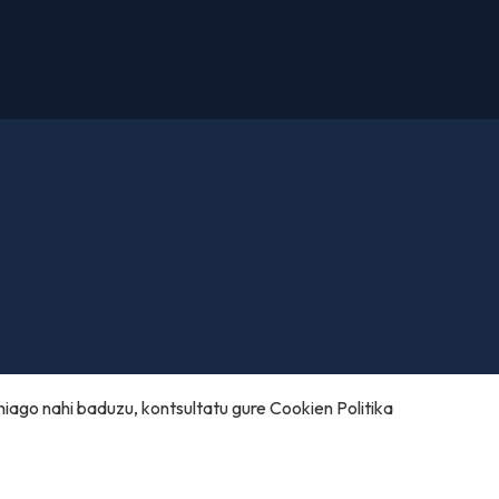
hiago nahi baduzu, kontsultatu gure
Cookien Politika