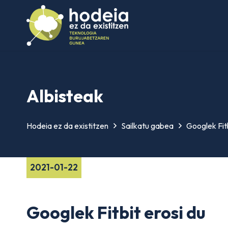
Albisteak
Hodeia ez da existitzen
Sailkatu gabea
Googlek Fitb
2021-01-22
Googlek Fitbit erosi du