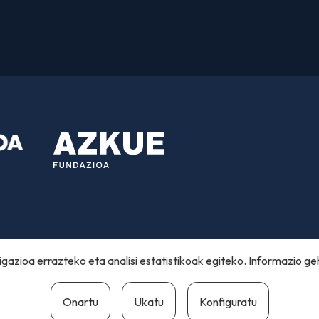
gazioa errazteko eta analisi estatistikoak egiteko. Informazio ge
Onartu
Ukatu
Konfiguratu