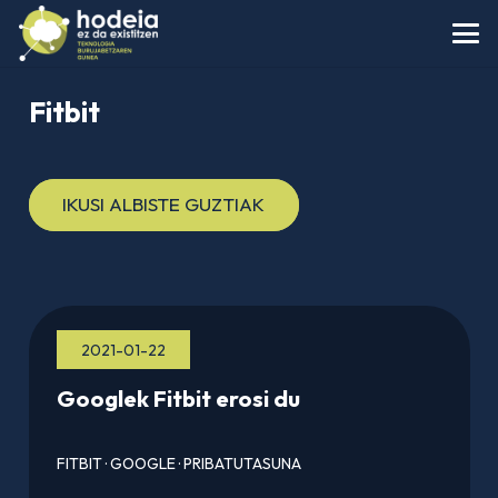
Fitbit
IKUSI ALBISTE GUZTIAK
2021-01-22
Googlek Fitbit erosi du
FITBIT
·
GOOGLE
·
PRIBATUTASUNA