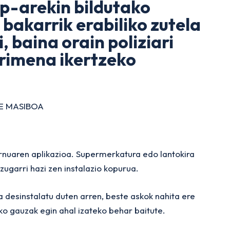
p-arekin bildutako
bakarrik erabiliko zutela
i, baina orain poliziari
krimena ikertzeko
E MASIBOA
rnuaren aplikazioa. Supermerkatura edo lantokira
zugarri hazi zen instalazio kopurua.
 desinstalatu duten arren, beste askok nahita ere
iko gauzak egin ahal izateko behar baitute.