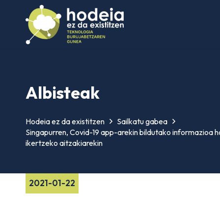
Albisteak
Hodeia ez da existitzen
Sailkatu gabea
Singapurren, Covid-19 app-arekin bildutako informazioa hor
ikertzeko aitzakiarekin
2021-01-22