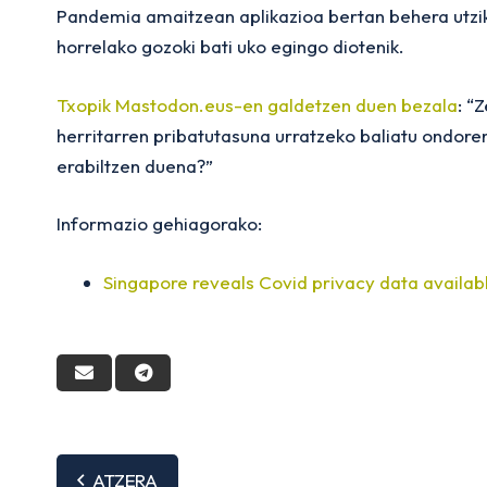
Pandemia amaitzean aplikazioa bertan behera utziko
horrelako gozoki bati uko egingo diotenik.
Txopik Mastodon.eus-en galdetzen duen bezala
: “
herritarren pribatutasuna urratzeko baliatu ondore
erabiltzen duena?”
Informazio gehiagorako:
Singapore reveals Covid privacy data availabl
ATZERA