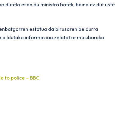
 dutela esan du ministro batek, baina ez dut uste
Zenbatgarren estatua da birusaren beldurra
n bildutako informazioa zelatatze masiborako
e to police – BBC