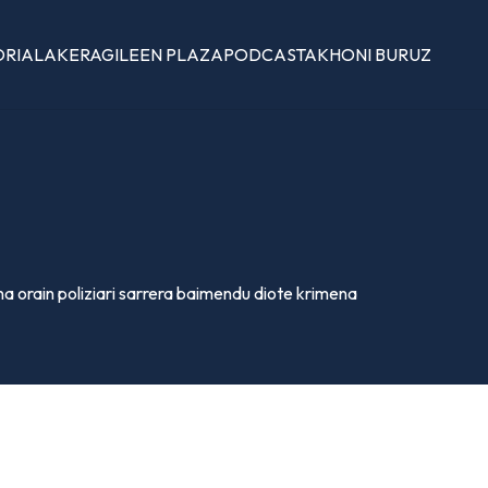
ORIALAK
ERAGILEEN PLAZA
PODCASTAK
HONI BURUZ
na orain poliziari sarrera baimendu diote krimena