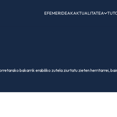
EFEMERIDEAK
AKTUALITATEA
TUT
retarako bakarrik erabiliko zutela ziurtatu zieten herritarrei, bai