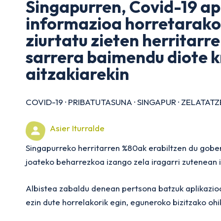
Singapurren, Covid-19 ap
informazioa horretarako 
ziurtatu zieten herritarre
sarrera baimendu diote 
aitzakiarekin
COVID-19
·
PRIBATUTASUNA
·
SINGAPUR
·
ZELATATZ
Asier Iturralde
Singapurreko herritarren %80ak erabiltzen du gobe
joateko beharrezkoa izango zela iragarri zutenean i
Albistea zabaldu denean pertsona batzuk aplikazioa
ezin dute horrelakorik egin, eguneroko bizitzako oh