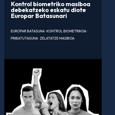
Kontrol biometriko masiboa
debekatzeko eskatu diote
Europar Batasunari
EUROPAR BATASUNA
·
KONTROL BIOMETRIKOA
·
PRIBATUTASUNA
·
ZELATATZE MASIBOA