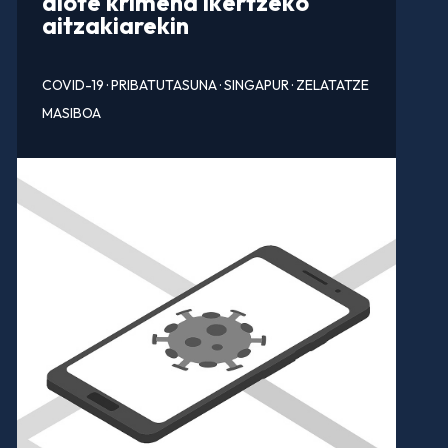
diote krimena ikertzeko
aitzakiarekin
COVID-19
·
PRIBATUTASUNA
·
SINGAPUR
·
ZELATATZE
MASIBOA