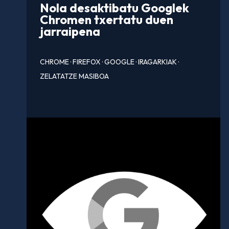
Nola desaktibatu Googlek
Chromen txertatu duen
jarraipena
CHROME
·
FIREFOX
·
GOOGLE
·
IRAGARKIAK
·
ZELATATZE MASIBOA