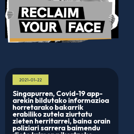
2021-01-22
Singapurren, Covid-19 app-
arekin bildutako informazioa
horretarako bakarrik
erabiliko zutela ziurtatu
zieten herritarrei, baina orain
poliziari sarrera baimendu