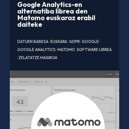
Google Analytics-en
alternatiba librea den
Matomo euskaraz erabil
daiteke
DATUEN BABESA
·
EUSKARA
·
GDPR
·
GOOGLE
·
GOOGLE ANALYTICS
·
MATOMO
·
SOFTWARE LIBREA
·
ZELATATZE MASIBOA