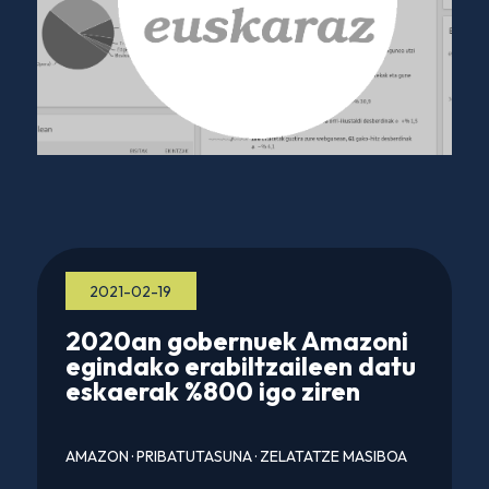
2021-02-19
2020an gobernuek Amazoni
egindako erabiltzaileen datu
eskaerak %800 igo ziren
AMAZON
·
PRIBATUTASUNA
·
ZELATATZE MASIBOA