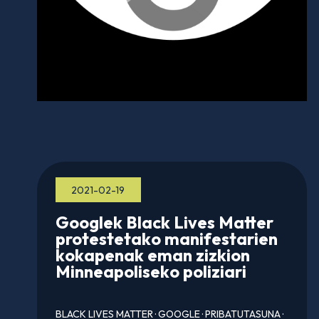
2021-02-19
Googlek Black Lives Matter
protestetako manifestarien
kokapenak eman zizkion
Minneapoliseko poliziari
BLACK LIVES MATTER
·
GOOGLE
·
PRIBATUTASUNA
·