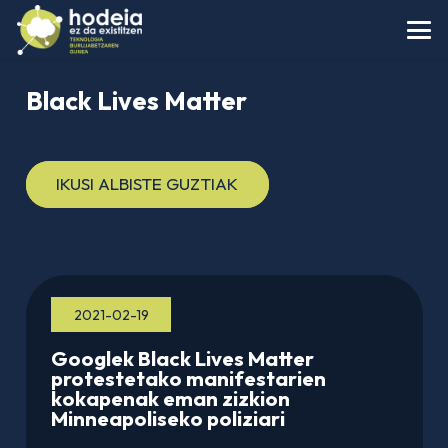
Black Lives Matter
IKUSI ALBISTE GUZTIAK
2021-02-19
Googlek Black Lives Matter
protestetako manifestarien
kokapenak eman zizkion
Minneapoliseko poliziari