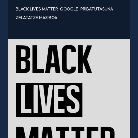
BLACK LIVES MATTER
·
GOOGLE
·
PRIBATUTASUNA
·
ZELATATZE MASIBOA