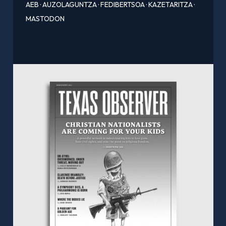
AEB
·
AUZOLAGUNTZA
·
FEDIBERTSOA
·
KAZETARITZA
·
MASTODON