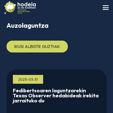
Auzolaguntza
IKUSI ALBISTE GUZTIAK
2023-03-31
Fedibertsoaren laguntzarekin
Texas Observer hedabideak irekita
jarraituko du