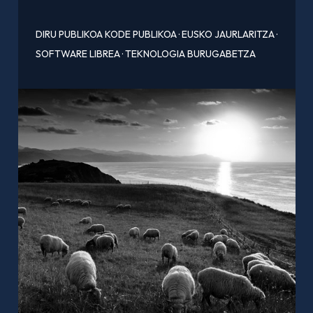
DIRU PUBLIKOA KODE PUBLIKOA
·
EUSKO JAURLARITZA
·
SOFTWARE LIBREA
·
TEKNOLOGIA BURUGABETZA