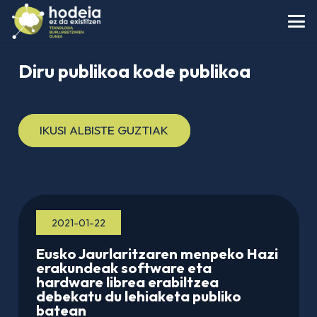
Diru publikoa kode publikoa
IKUSI ALBISTE GUZTIAK
2021-01-22
Eusko Jaurlaritzaren menpeko Hazi
erakundeak software eta
hardware librea erabiltzea
debekatu du lehiaketa publiko
batean