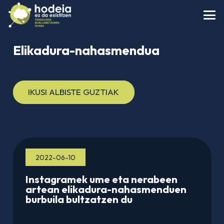
Elikadura-nahasmendua
IKUSI ALBISTE GUZTIAK
2022-06-10
Instagramek ume eta nerabeen
artean elikadura-nahasmenduen
burbuila bultzatzen du