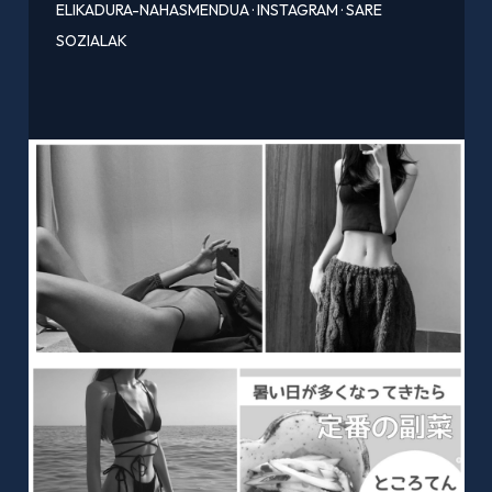
ELIKADURA-NAHASMENDUA
·
INSTAGRAM
·
SARE
SOZIALAK