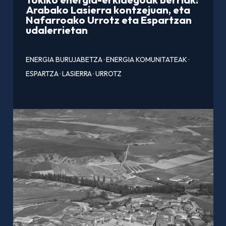
Arabako Lasierra kontzejuan, eta
Nafarroako Urrotz eta Espartzan
udalerrietan
ENERGIA BURUJABETZA
·
ENERGIA KOMUNITATEAK
·
ESPARTZA
·
LASIERRA
·
URROTZ