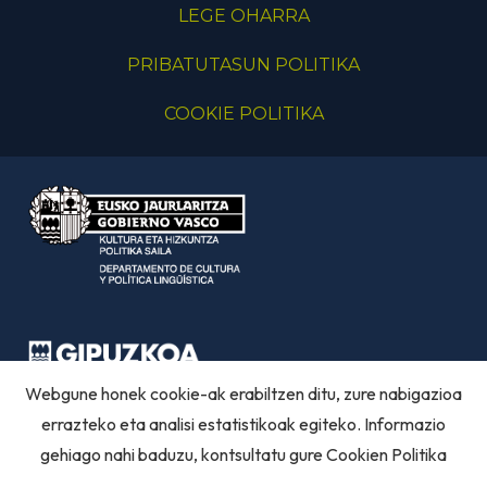
LEGE OHARRA
PRIBATUTASUN POLITIKA
COOKIE POLITIKA
Webgune honek cookie-ak erabiltzen ditu, zure nabigazioa
errazteko eta analisi estatistikoak egiteko. Informazio
gehiago nahi baduzu, kontsultatu gure
Cookien Politika