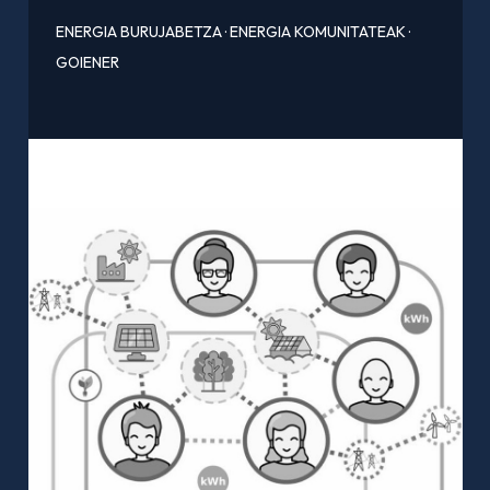
ENERGIA BURUJABETZA
·
ENERGIA KOMUNITATEAK
·
GOIENER