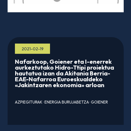
2021-02-19
Nafarkoop, Goiener eta I-enerrek
aurkeztutako Hidro-Ttipi proiektua
hautatua izan da Akitania Berria-
EAE-Nafarroa Euroeskualdeko
«Jakintzaren ekonomia» arloan
AZPIEGITURAK
·
ENERGIA BURUJABETZA
·
GOIENER