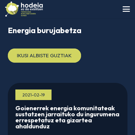
Energia burujabetza
IKUSI ALBISTE GUZTIAK
2021-02-19
Goienerrek energia komunitateak
sustatzen jarraituko du ingurumena
errespetatuz eta gizartea
ahaldunduz