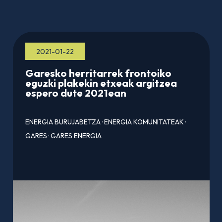
2021-01-22
Garesko herritarrek frontoiko
eguzki plakekin etxeak argitzea
espero dute 2021ean
ENERGIA BURUJABETZA
·
ENERGIA KOMUNITATEAK
·
GARES
·
GARES ENERGIA