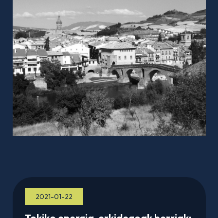
2021-01-22
Tokiko energia-erkidegoak berriak: