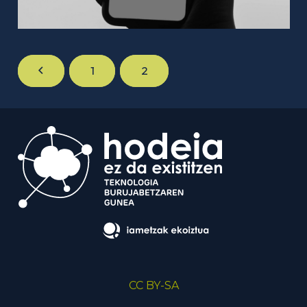
1
2
CC BY-SA