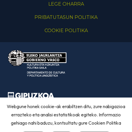
LEGE OHARRA
PRIBATUTASUN POLITIKA
COOKIE POLITIKA
Webgune honek cookie-ak erabiltzen ditu, zure nabigazioa
errazteko eta analisi estatistikoak egiteko. Informazio
gehiago nahi baduzu, kontsultatu gure
Cookien Politika