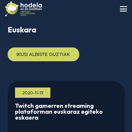
Euskara
IKUSI ALBISTE GUZTIAK
2020-11-13
Twitch gamerren streaming
plataforman euskaraz egiteko
eskaera