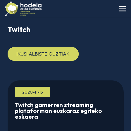
Twitch
IKUSI ALBISTE GUZTIAK
2020-11-13
Twitch gamerren streaming
plataforman euskaraz egiteko
eskaera