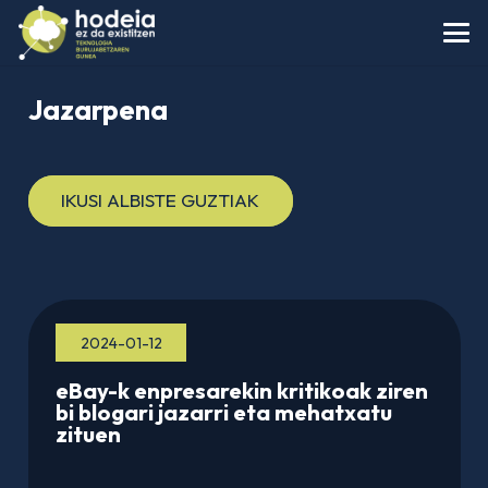
Jazarpena
IKUSI ALBISTE GUZTIAK
2024-01-12
eBay-k enpresarekin kritikoak ziren
bi blogari jazarri eta mehatxatu
zituen