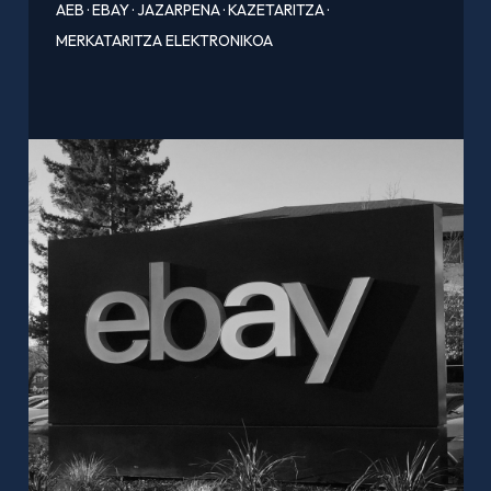
AEB
·
EBAY
·
JAZARPENA
·
KAZETARITZA
·
MERKATARITZA ELEKTRONIKOA