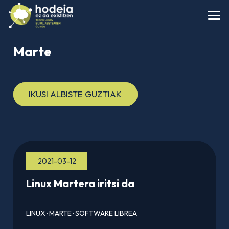
Marte
IKUSI ALBISTE GUZTIAK
2021-03-12
Linux Martera iritsi da
LINUX
·
MARTE
·
SOFTWARE LIBREA