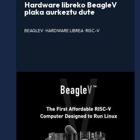
Hardware libreko BeagleV
plaka aurkeztu dute
BEAGLEV
·
HARDWARE LIBREA
·
RISC-V