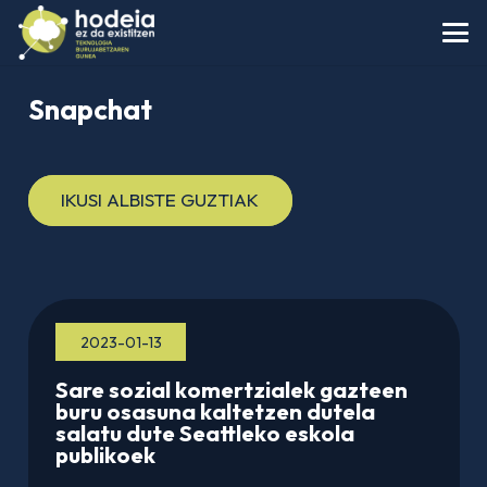
Snapchat
IKUSI ALBISTE GUZTIAK
2023-01-13
Sare sozial komertzialek gazteen
buru osasuna kaltetzen dutela
salatu dute Seattleko eskola
publikoek