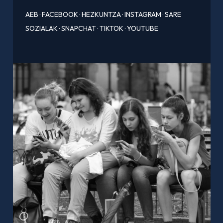
AEB
·
FACEBOOK
·
HEZKUNTZA
·
INSTAGRAM
·
SARE
SOZIALAK
·
SNAPCHAT
·
TIKTOK
·
YOUTUBE