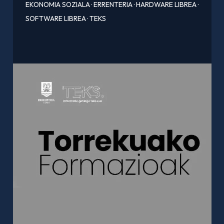
EKONOMIA SOZIALA
·
ERRENTERIA
·
HARDWARE LIBREA
·
SOFTWARE LIBREA
·
TEKS