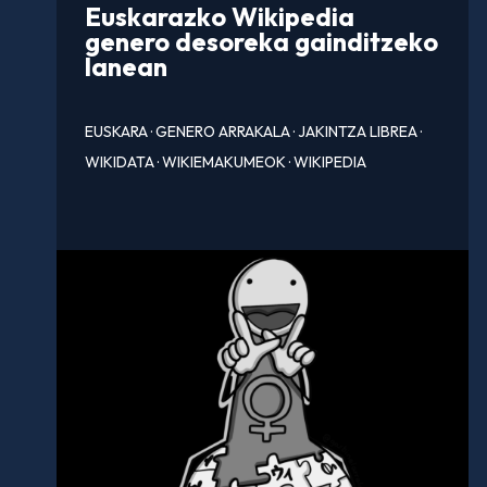
Euskarazko Wikipedia
genero desoreka gainditzeko
lanean
EUSKARA
·
GENERO ARRAKALA
·
JAKINTZA LIBREA
·
WIKIDATA
·
WIKIEMAKUMEOK
·
WIKIPEDIA