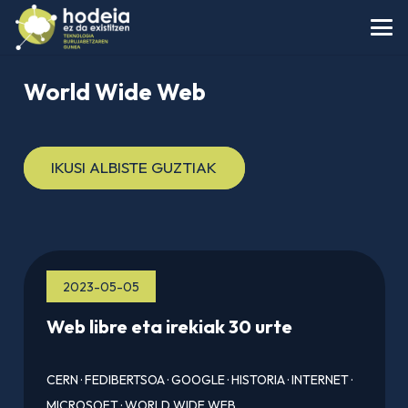
World Wide Web
IKUSI ALBISTE GUZTIAK
2023-05-05
Web libre eta irekiak 30 urte
CERN
·
FEDIBERTSOA
·
GOOGLE
·
HISTORIA
·
INTERNET
·
MICROSOFT
·
WORLD WIDE WEB